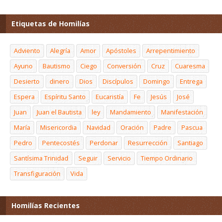
Etiquetas de Homilías
Adviento
Alegría
Amor
Apóstoles
Arrepentimiento
Ayuno
Bautismo
Ciego
Conversión
Cruz
Cuaresma
Desierto
dinero
Dios
Discípulos
Domingo
Entrega
Espera
Espíritu Santo
Eucaristía
Fe
Jesús
José
Juan
Juan el Bautista
ley
Mandamiento
Manifestación
María
Misericordia
Navidad
Oración
Padre
Pascua
Pedro
Pentecostés
Perdonar
Resurrección
Santiago
Santísima Trinidad
Seguir
Servicio
Tiempo Ordinario
Transfiguración
Vida
Homilías Recientes