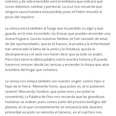
extremo y de vida invencible será el emblema que indicará qué
cosas debemos cambiar y perdonar. La cruz nos recuerda que
ninguna causa humana está perdida, pues el Padre resucitó al
Jesús del sepulcro.
La ceniza evoca también al fuego que ha perdido su vigor y que
guarda, en lo más escondido, las brasas que pueden encender una
nueva hoguera. Quizás nuestras familias se han cansado de amar,
de dar oportunidades; quizás el fracaso, la prueba y la enfermedad
han aminorado la llama de la unión y la fortaleza; quizás la
desesperanza y el vacío nos hacen decir que ya todo se acabó…
Pero Dios tiene la última palabra sobre nuestra historia y Él puede
hacernos renacer desde las cenizas y encender la chispa que atice
la lumbre del hogar que soñamos.
La ceniza nos enlaza también con nuestro origen: somos hijos e
hijas de la Tierra: “Memento homo, quia pulvis es, et in pulverem
revertis” (Recuerda, hombre, que polvo eres y en polvo te
convertirás). La Palabra de Dios nos recuerda que las grandezas
humanas se acaban, pues somos parte del proceso biológico del
planeta, en el que constantemente se renueva la vida. Nuestra
primordial vocación se remonta al Génesis, en el cual Dios nos