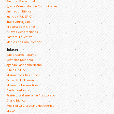
Pastoral Vocacional
Iglesia Comunidad de Comunidades
Animación Bíblica
Justicia y Paz (JPIC)
Interculturalidad
Procura de Misiones
Nuevas Generaciones
Pastoral Educativa
Medios de Comunicación
Enlaces
Radio Claret Panamá
Servicios Koinonía
Agenda Latinoamericana
Biblia On Line
Misioneros Claretianos
Proyecto La Fragua
Museo de los mártires
Ciudad redonda
Prefectura General de Apostolado
Diario Bíblico
Red Bíblica Claretiana de América
MICLA