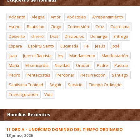
Adviento
Alegría
Amor
Apóstoles
Arrepentimiento
Ayuno
Bautismo
Ciego
Conversión
Cruz
Cuaresma
Desierto
dinero
Dios
Discípulos
Domingo
Entrega
Espera
Espíritu Santo
Eucaristía
Fe
Jesús
José
Juan
Juan el Bautista
ley
Mandamiento
Manifestación
María
Misericordia
Navidad
Oración
Padre
Pascua
Pedro
Pentecostés
Perdonar
Resurrección
Santiago
Santísima Trinidad
Seguir
Servicio
Tiempo Ordinario
Transfiguración
Vida
Homilías Recientes
11 ORD A – UNDÉCIMO DOMINGO DEL TIEMPO ORDINARIO
13 junio, 2026