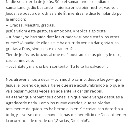
Nadie se acuerda de Jesús. Sólo el samaritano —el odiado
samaritano, judío bastardo— piensa en su bienhechor, vuelve a
Jesús, se postra de rodillas ante Él, mientras le dice temblando por
la emoción:
– ¡Gracias, Maestro, gracias!…
Jesús valora este gesto, se emociona, y replica algo triste:
– ¿Cómo? ¿No han sido diez los curados? ¿Dónde están los otros
nueve? ¿A nadie de ellos se le ha ocurrido venir a dar gloria y las
gracias a Dios, sino a este extranjero?…
Tiende Jesús los brazos al que está postrado a sus pies, y le dice,
casi conmovido:
– Levántate y marcha bien contento. ¡Tu fe te ha salvado!…
Nos atreveríamos a decir —con mucho cariño, desde luego— que
Jesús, el bueno de Jesús, tiene que irse acostumbrando a lo que le
va a pasar muchas veces en adelante: ¡a dar sin recibir!…
Va a tener que repartir sus dones, sin que nadie venga después a
agradecerle nada. Como los nueve curados, que se olvidan
totalmente de quien les ha hecho el bien. Se creían con derecho a
todo, y al verse con las manos llenas del beneficio de Dios, ni tienen
la ocurrencia de decirle un “¡Gracias, Dios mío!”…