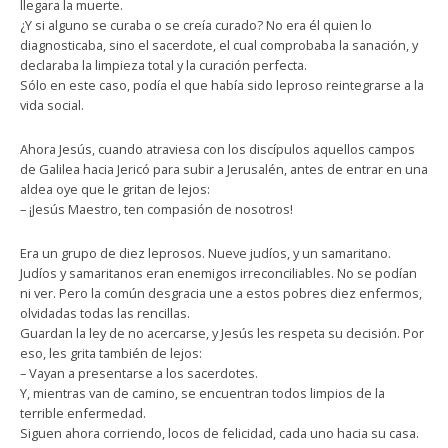
llegara la muerte.
¿Y si alguno se curaba o se creía curado? No era él quien lo
diagnosticaba, sino el sacerdote, el cual comprobaba la sanación, y
declaraba la limpieza total y la curación perfecta.
Sólo en este caso, podía el que había sido leproso reintegrarse a la
vida social.
Ahora Jesús, cuando atraviesa con los discípulos aquellos campos
de Galilea hacia Jericó para subir a Jerusalén, antes de entrar en una
aldea oye que le gritan de lejos:
– ¡Jesús Maestro, ten compasión de nosotros!
Era un grupo de diez leprosos. Nueve judíos, y un samaritano.
Judíos y samaritanos eran enemigos irreconciliables. No se podían
ni ver. Pero la común desgracia une a estos pobres diez enfermos,
olvidadas todas las rencillas.
Guardan la ley de no acercarse, y Jesús les respeta su decisión. Por
eso, les grita también de lejos:
– Vayan a presentarse a los sacerdotes.
Y, mientras van de camino, se encuentran todos limpios de la
terrible enfermedad.
Siguen ahora corriendo, locos de felicidad, cada uno hacia su casa.