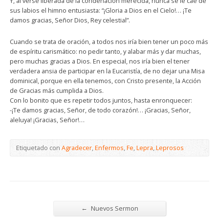
Y, al verse liberada de la condenación merecida, nunca se le cae de
sus labios el himno entusiasta: “¡Gloria a Dios en el Cielo!… ¡Te
damos gracias, Señor Dios, Rey celestial”.
Cuando se trata de oración, a todos nos iría bien tener un poco más
de espíritu carismático: no pedir tanto, y alabar más y dar muchas,
pero muchas gracias a Dios. En especial, nos iría bien el tener
verdadera ansia de participar en la Eucaristía, de no dejar una Misa
dominical, porque en ella tenemos, con Cristo presente, la Acción
de Gracias más cumplida a Dios.
Con lo bonito que es repetir todos juntos, hasta enronquecer:
-¡Te damos gracias, Señor, de todo corazón!… ¡Gracias, Señor,
aleluya! ¡Gracias, Señor!…
Etiquetado con
Agradecer
,
Enfermos
,
Fe
,
Lepra
,
Leprosos
←
Nuevos Sermon