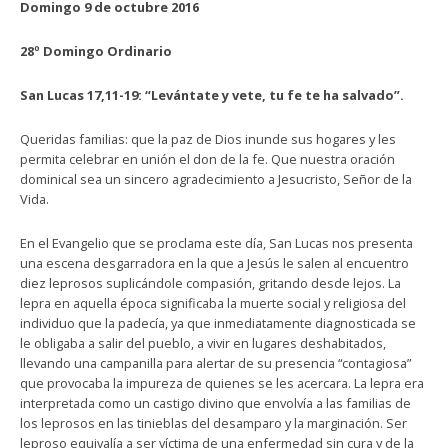
Domingo 9 de octubre 2016
28º Domingo Ordinario
San Lucas 17,11-19: “Levántate y vete, tu fe te ha salvado”.
Queridas familias: que la paz de Dios inunde sus hogares y les
permita celebrar en unión el don de la fe. Que nuestra oración
dominical sea un sincero agradecimiento a Jesucristo, Señor de la
Vida.
En el Evangelio que se proclama este día, San Lucas nos presenta
una escena desgarradora en la que a Jesús le salen al encuentro
diez leprosos suplicándole compasión, gritando desde lejos. La
lepra en aquella época significaba la muerte social y religiosa del
individuo que la padecía, ya que inmediatamente diagnosticada se
le obligaba a salir del pueblo, a vivir en lugares deshabitados,
llevando una campanilla para alertar de su presencia “contagiosa”
que provocaba la impureza de quienes se les acercara. La lepra era
interpretada como un castigo divino que envolvía a las familias de
los leprosos en las tinieblas del desamparo y la marginación. Ser
leproso equivalía a ser víctima de una enfermedad sin cura y de la