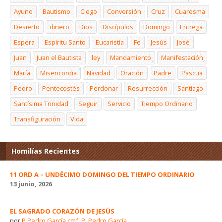
Ayuno
Bautismo
Ciego
Conversión
Cruz
Cuaresma
Desierto
dinero
Dios
Discípulos
Domingo
Entrega
Espera
Espíritu Santo
Eucaristía
Fe
Jesús
José
Juan
Juan el Bautista
ley
Mandamiento
Manifestación
María
Misericordia
Navidad
Oración
Padre
Pascua
Pedro
Pentecostés
Perdonar
Resurrección
Santiago
Santísima Trinidad
Seguir
Servicio
Tiempo Ordinario
Transfiguración
Vida
Homilías Recientes
11 ORD A – UNDÉCIMO DOMINGO DEL TIEMPO ORDINARIO
13 junio, 2026
EL SAGRADO CORAZÓN DE JESÚS
por
P Pedro García cmf
,
P. Pedro García