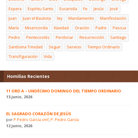
Espera
Espíritu Santo
Eucaristía
Fe
Jesús
José
Juan
Juan el Bautista
ley
Mandamiento
Manifestación
María
Misericordia
Navidad
Oración
Padre
Pascua
Pedro
Pentecostés
Perdonar
Resurrección
Santiago
Santísima Trinidad
Seguir
Servicio
Tiempo Ordinario
Transfiguración
Vida
Homilías Recientes
11 ORD A – UNDÉCIMO DOMINGO DEL TIEMPO ORDINARIO
13 junio, 2026
EL SAGRADO CORAZÓN DE JESÚS
por
P Pedro García cmf
,
P. Pedro García
12 junio, 2026