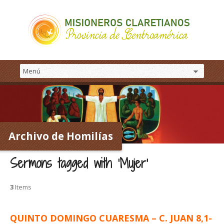
Archivo de Homilías
Sermons tagged with ‘Mujer’
3
Items
QUINTO DOMINGO CUARESMA – C. JUAN 8,1-