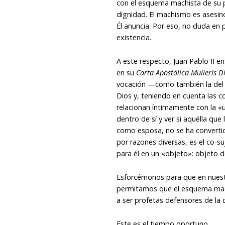
con el esquema machista de su 
dignidad. El machismo es asesino
Él anuncia. Por eso, no duda en
existencia.
A este respecto, Juan Pablo II e
en su
Carta Apostólica Mulieris D
vocación —como también la del 
Dios y, teniendo en cuenta las 
relacionan íntimamente con la «
dentro de sí y ver si aquélla q
como esposa, no se ha convertido
por razones diversas, es el co-s
para él en un «objeto»: objeto d
Esforcémonos para que en nuestr
permitamos que el esquema mac
a ser profetas defensores de la 
Este es el tiempo oportuno.