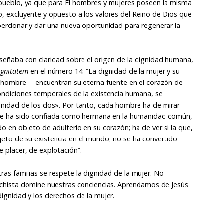
pueblo, ya que para Él hombres y mujeres poseen la misma
, excluyente y opuesto a los valores del Reino de Dios que
 perdonar y dar una nueva oportunidad para regenerar la
nseñaba con claridad sobre el origen de la dignidad humana,
ignitatem
en el número 14: “La dignidad de la mujer y su
hombre— encuentran su eterna fuente en el corazón de
condiciones temporales de la existencia humana, se
unidad de los dos». Por tanto, cada hombre ha de mirar
ue le ha sido confiada como hermana en la humanidad común,
 en objeto de adulterio en su corazón; ha de ver si la que,
ujeto de su existencia en el mundo, no se ha convertido
e placer, de explotación”.
as familias se respete la dignidad de la mujer. No
hista domine nuestras conciencias. Aprendamos de Jesús
dignidad y los derechos de la mujer.