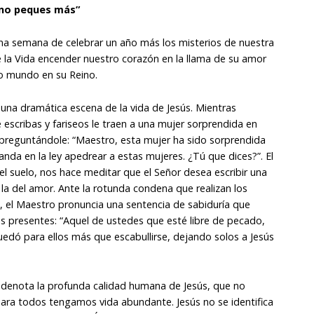
e no peques más”
na semana de celebrar un año más los misterios de nuestra
e la Vida encender nuestro corazón en la llama de su amor
ro mundo en su Reino.
 una dramática escena de la vida de Jesús. Mientras
escribas y fariseos le traen a una mujer sorprendida en
 preguntándole: “Maestro, esta mujer ha sido sorprendida
anda en la ley apedrear a estas mujeres. ¿Tú que dices?”. El
 el suelo, nos hace meditar que el Señor desea escribir una
la del amor. Ante la rotunda condena que realizan los
, el Maestro pronuncia una sentencia de sabiduría que
os presentes: “Aquel de ustedes que esté libre de pecado,
quedó para ellos más que escabullirse, dejando solos a Jesús
 denota la profunda calidad humana de Jesús, que no
 para todos tengamos vida abundante. Jesús no se identifica