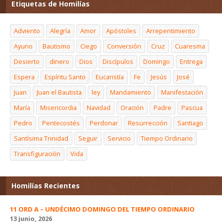
Etiquetas de Homilías
Adviento
Alegría
Amor
Apóstoles
Arrepentimiento
Ayuno
Bautismo
Ciego
Conversión
Cruz
Cuaresma
Desierto
dinero
Dios
Discípulos
Domingo
Entrega
Espera
Espíritu Santo
Eucaristía
Fe
Jesús
José
Juan
Juan el Bautista
ley
Mandamiento
Manifestación
María
Misericordia
Navidad
Oración
Padre
Pascua
Pedro
Pentecostés
Perdonar
Resurrección
Santiago
Santísima Trinidad
Seguir
Servicio
Tiempo Ordinario
Transfiguración
Vida
Homilías Recientes
11 ORD A – UNDÉCIMO DOMINGO DEL TIEMPO ORDINARIO
13 junio, 2026