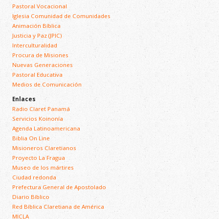
Pastoral Vocacional
Iglesia Comunidad de Comunidades
Animación Bíblica
Justicia y Paz (JPIC)
Interculturalidad
Procura de Misiones
Nuevas Generaciones
Pastoral Educativa
Medios de Comunicación
Enlaces
Radio Claret Panamá
Servicios Koinonía
Agenda Latinoamericana
Biblia On Line
Misioneros Claretianos
Proyecto La Fragua
Museo de los mártires
Ciudad redonda
Prefectura General de Apostolado
Diario Bíblico
Red Bíblica Claretiana de América
MICLA