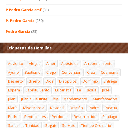
P Pedro García cmf
(31)
P. Pedro García
(250)
Pedro García
(25)
Etiquetas de Homilías
Adviento
Alegría
Amor
Apóstoles
Arrepentimiento
Ayuno
Bautismo
Ciego
Conversión
Cruz
Cuaresma
Desierto
dinero
Dios
Discípulos
Domingo
Entrega
Espera
Espíritu Santo
Eucaristía
Fe
Jesús
José
Juan
Juan el Bautista
ley
Mandamiento
Manifestación
María
Misericordia
Navidad
Oración
Padre
Pascua
Pedro
Pentecostés
Perdonar
Resurrección
Santiago
Santísima Trinidad
Seguir
Servicio
Tiempo Ordinario