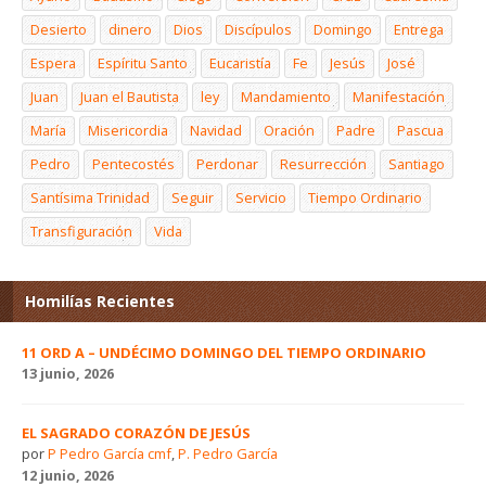
Desierto
dinero
Dios
Discípulos
Domingo
Entrega
Espera
Espíritu Santo
Eucaristía
Fe
Jesús
José
Juan
Juan el Bautista
ley
Mandamiento
Manifestación
María
Misericordia
Navidad
Oración
Padre
Pascua
Pedro
Pentecostés
Perdonar
Resurrección
Santiago
Santísima Trinidad
Seguir
Servicio
Tiempo Ordinario
Transfiguración
Vida
Homilías Recientes
11 ORD A – UNDÉCIMO DOMINGO DEL TIEMPO ORDINARIO
13 junio, 2026
EL SAGRADO CORAZÓN DE JESÚS
por
P Pedro García cmf
,
P. Pedro García
12 junio, 2026