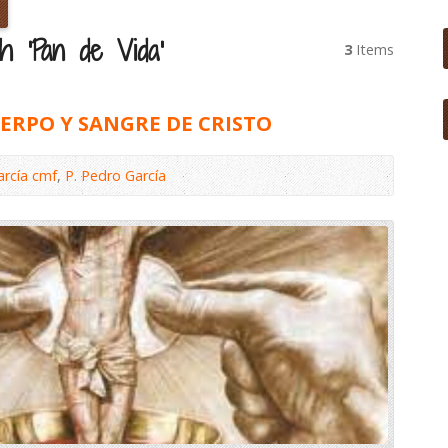
h ‘Pan de Vida’
3
Items
ERPO Y SANGRE DE CRISTO
arcía cmf
,
P. Pedro García