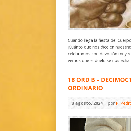
Cuando llega la fiesta del Cuerpo
¡Cuánto que nos dice en nuestras 
celebramos con devoción muy rev
vemos que el duelo se nos echa 
18 ORD B – DECIMO
ORDINARIO
3 agosto, 2024
por
P. Pedr