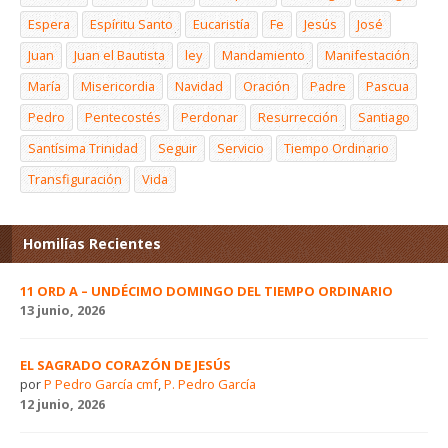
Espera
Espíritu Santo
Eucaristía
Fe
Jesús
José
Juan
Juan el Bautista
ley
Mandamiento
Manifestación
María
Misericordia
Navidad
Oración
Padre
Pascua
Pedro
Pentecostés
Perdonar
Resurrección
Santiago
Santísima Trinidad
Seguir
Servicio
Tiempo Ordinario
Transfiguración
Vida
Homilías Recientes
11 ORD A – UNDÉCIMO DOMINGO DEL TIEMPO ORDINARIO
13 junio, 2026
EL SAGRADO CORAZÓN DE JESÚS
por
P Pedro García cmf
,
P. Pedro García
12 junio, 2026