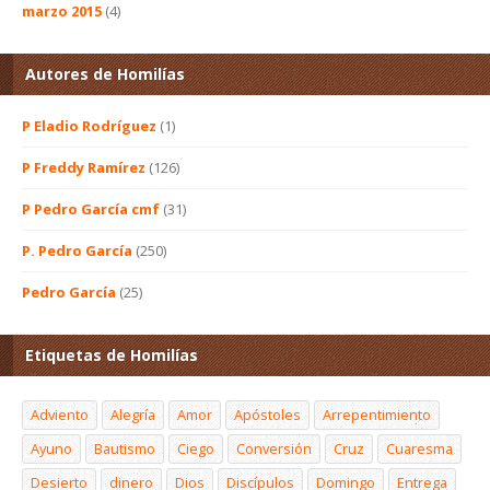
marzo 2015
(4)
Autores de Homilías
P Eladio Rodríguez
(1)
P Freddy Ramírez
(126)
P Pedro García cmf
(31)
P. Pedro García
(250)
Pedro García
(25)
Etiquetas de Homilías
Adviento
Alegría
Amor
Apóstoles
Arrepentimiento
Ayuno
Bautismo
Ciego
Conversión
Cruz
Cuaresma
Desierto
dinero
Dios
Discípulos
Domingo
Entrega