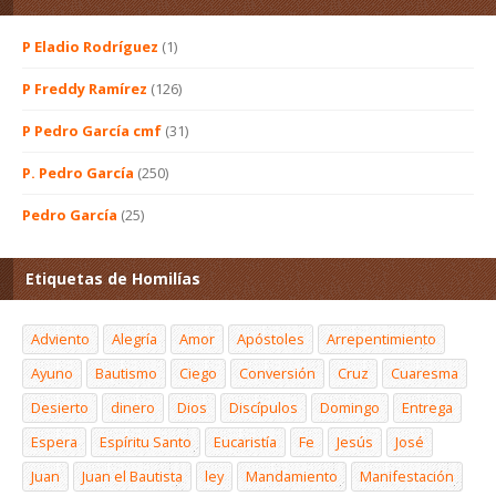
P Eladio Rodríguez
(1)
P Freddy Ramírez
(126)
P Pedro García cmf
(31)
P. Pedro García
(250)
Pedro García
(25)
Etiquetas de Homilías
Adviento
Alegría
Amor
Apóstoles
Arrepentimiento
Ayuno
Bautismo
Ciego
Conversión
Cruz
Cuaresma
Desierto
dinero
Dios
Discípulos
Domingo
Entrega
Espera
Espíritu Santo
Eucaristía
Fe
Jesús
José
Juan
Juan el Bautista
ley
Mandamiento
Manifestación