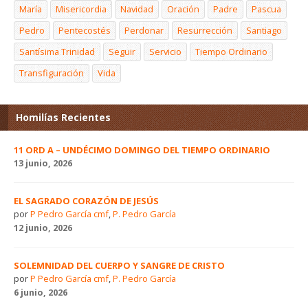
María
Misericordia
Navidad
Oración
Padre
Pascua
Pedro
Pentecostés
Perdonar
Resurrección
Santiago
Santísima Trinidad
Seguir
Servicio
Tiempo Ordinario
Transfiguración
Vida
Homilías Recientes
11 ORD A – UNDÉCIMO DOMINGO DEL TIEMPO ORDINARIO
13 junio, 2026
EL SAGRADO CORAZÓN DE JESÚS
por
P Pedro García cmf
,
P. Pedro García
12 junio, 2026
SOLEMNIDAD DEL CUERPO Y SANGRE DE CRISTO
por
P Pedro García cmf
,
P. Pedro García
6 junio, 2026