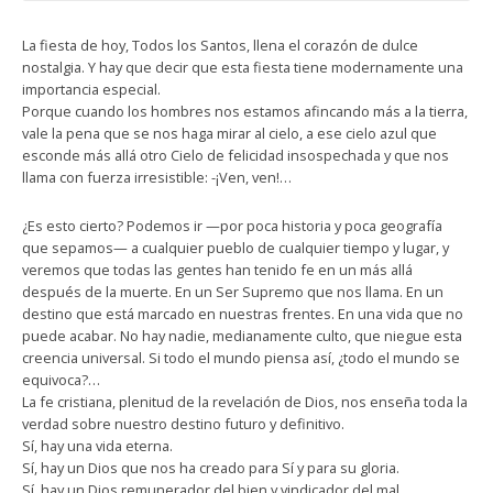
La fiesta de hoy, Todos los Santos, llena el corazón de dulce
nostalgia. Y hay que decir que esta fiesta tiene modernamente una
importancia especial.
Porque cuando los hombres nos estamos afincando más a la tierra,
vale la pena que se nos haga mirar al cielo, a ese cielo azul que
esconde más allá otro Cielo de felicidad insospechada y que nos
llama con fuerza irresistible: -¡Ven, ven!…
¿Es esto cierto? Podemos ir —por poca historia y poca geografía
que sepamos— a cualquier pueblo de cualquier tiempo y lugar, y
veremos que todas las gentes han tenido fe en un más allá
después de la muerte. En un Ser Supremo que nos llama. En un
destino que está marcado en nuestras frentes. En una vida que no
puede acabar. No hay nadie, medianamente culto, que niegue esta
creencia universal. Si todo el mundo piensa así, ¿todo el mundo se
equivoca?…
La fe cristiana, plenitud de la revelación de Dios, nos enseña toda la
verdad sobre nuestro destino futuro y definitivo.
Sí, hay una vida eterna.
Sí, hay un Dios que nos ha creado para Sí y para su gloria.
Sí, hay un Dios remunerador del bien y vindicador del mal.