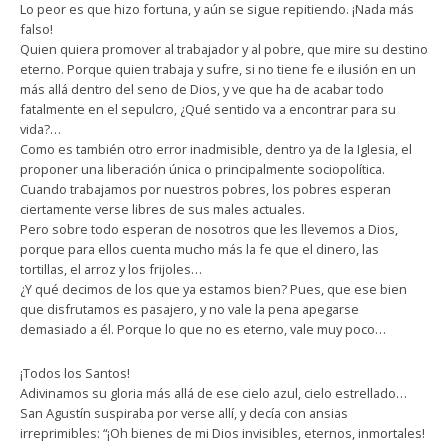
Lo peor es que hizo fortuna, y aún se sigue repitiendo. ¡Nada más
falso!
Quien quiera promover al trabajador y al pobre, que mire su destino
eterno. Porque quien trabaja y sufre, si no tiene fe e ilusión en un
más allá dentro del seno de Dios, y ve que ha de acabar todo
fatalmente en el sepulcro, ¿Qué sentido va a encontrar para su
vida?…
Como es también otro error inadmisible, dentro ya de la Iglesia, el
proponer una liberación única o principalmente sociopolítica.
Cuando trabajamos por nuestros pobres, los pobres esperan
ciertamente verse libres de sus males actuales.
Pero sobre todo esperan de nosotros que les llevemos a Dios,
porque para ellos cuenta mucho más la fe que el dinero, las
tortillas, el arroz y los frijoles…
¿Y qué decimos de los que ya estamos bien? Pues, que ese bien
que disfrutamos es pasajero, y no vale la pena apegarse
demasiado a él. Porque lo que no es eterno, vale muy poco…
¡Todos los Santos!
Adivinamos su gloria más allá de ese cielo azul, cielo estrellado…
San Agustín suspiraba por verse allí, y decía con ansias
irreprimibles: “¡Oh bienes de mi Dios invisibles, eternos, inmortales!