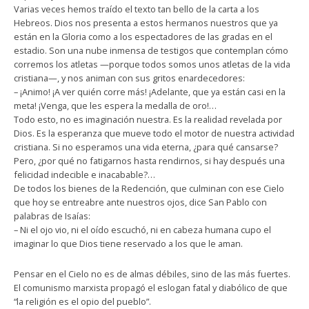
Varias veces hemos traído el texto tan bello de la carta a los
Hebreos. Dios nos presenta a estos hermanos nuestros que ya
están en la Gloria como a los espectadores de las gradas en el
estadio. Son una nube inmensa de testigos que contemplan cómo
corremos los atletas —porque todos somos unos atletas de la vida
cristiana—, y nos animan con sus gritos enardecedores:
– ¡Animo! ¡A ver quién corre más! ¡Adelante, que ya están casi en la
meta! ¡Venga, que les espera la medalla de oro!…
Todo esto, no es imaginación nuestra. Es la realidad revelada por
Dios. Es la esperanza que mueve todo el motor de nuestra actividad
cristiana. Si no esperamos una vida eterna, ¿para qué cansarse?
Pero, ¿por qué no fatigarnos hasta rendirnos, si hay después una
felicidad indecible e inacabable?…
De todos los bienes de la Redención, que culminan con ese Cielo
que hoy se entreabre ante nuestros ojos, dice San Pablo con
palabras de Isaías:
– Ni el ojo vio, ni el oído escuchó, ni en cabeza humana cupo el
imaginar lo que Dios tiene reservado a los que le aman.
Pensar en el Cielo no es de almas débiles, sino de las más fuertes.
El comunismo marxista propagó el eslogan fatal y diabólico de que
“la religión es el opio del pueblo”.