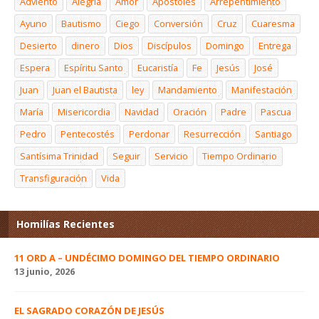
Adviento
Alegría
Amor
Apóstoles
Arrepentimiento
Ayuno
Bautismo
Ciego
Conversión
Cruz
Cuaresma
Desierto
dinero
Dios
Discípulos
Domingo
Entrega
Espera
Espíritu Santo
Eucaristía
Fe
Jesús
José
Juan
Juan el Bautista
ley
Mandamiento
Manifestación
María
Misericordia
Navidad
Oración
Padre
Pascua
Pedro
Pentecostés
Perdonar
Resurrección
Santiago
Santísima Trinidad
Seguir
Servicio
Tiempo Ordinario
Transfiguración
Vida
Homilías Recientes
11 ORD A – UNDÉCIMO DOMINGO DEL TIEMPO ORDINARIO
13 junio, 2026
EL SAGRADO CORAZÓN DE JESÚS