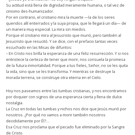
Su actitud está llena de dignidad meramente humana, o tal vez de
cinismo des-humanizador.
Por en contrario, el cristiano mira la muerte —la de los seres
queridos allí enterrados y la suya propia, que le llegará un día— de
un manera muy especial. La mira sin miedos.
Porque el cristiano mira al Jesucristo que murió, pero también al
Jesucristo que resucitó. Y se dice, con el prefacio tantas veces
escuchado en las Misas de difuntos:
– En Cristo nos brilla la esperanza de una feliz resurrección. Y si nos
entristece la certeza de tener que morir, nos consuela la promesa
de la futura inmortalidad. Porque a tus fieles, Señor, no se les quita
la vida, sino que se les transforma. Y mientras se destruye la
morada terrena, se construye otra eterna en el Cielo.
Hoy nos paseamos entre las tumbas cristianas, y nos encontramos
por doquier con signos de una esperanza cierta y llena de dulce
nostalgia.
La Cruz en todas las tumbas y nichos nos dice que Jesús murió por
nosotros. ¿Por qué no vamos a morir también nosotros
decididamente por Él?…
Esa Cruz nos proclama que el pecado fue eliminado por la Sangre
de Cristo.