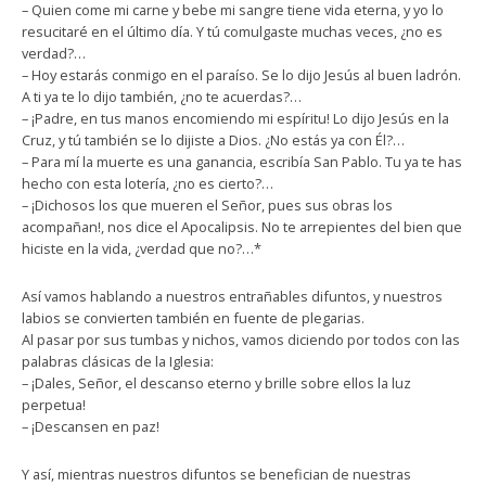
– Quien come mi carne y bebe mi sangre tiene vida eterna, y yo lo
resucitaré en el último día. Y tú comulgaste muchas veces, ¿no es
verdad?…
– Hoy estarás conmigo en el paraíso. Se lo dijo Jesús al buen ladrón.
A ti ya te lo dijo también, ¿no te acuerdas?…
– ¡Padre, en tus manos encomiendo mi espíritu! Lo dijo Jesús en la
Cruz, y tú también se lo dijiste a Dios. ¿No estás ya con Él?…
– Para mí la muerte es una ganancia, escribía San Pablo. Tu ya te has
hecho con esta lotería, ¿no es cierto?…
– ¡Dichosos los que mueren el Señor, pues sus obras los
acompañan!, nos dice el Apocalipsis. No te arrepientes del bien que
hiciste en la vida, ¿verdad que no?…*
Así vamos hablando a nuestros entrañables difuntos, y nuestros
labios se convierten también en fuente de plegarias.
Al pasar por sus tumbas y nichos, vamos diciendo por todos con las
palabras clásicas de la Iglesia:
– ¡Dales, Señor, el descanso eterno y brille sobre ellos la luz
perpetua!
– ¡Descansen en paz!
Y así, mientras nuestros difuntos se benefician de nuestras