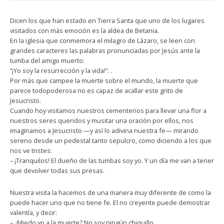
Dicen los que han estado en Tierra Santa que uno de los lugares
visitados con más emoción es la aldea de Betania.
En la iglesia que conmemora el milagro de Lázaro, se leen con
grandes caracteres las palabras pronunciadas por Jesús ante la
tumba del amigo muerto:
“¡Yo soy la resurrección y la vida!”. .
Por más que campee la muerte sobre el mundo, la muerte que
parece todopoderosa no es capaz de acallar este grito de
Jesucristo.
Cuando hoy visitamos nuestros cementerios para llevar una flor a
nuestros seres queridos y musitar una oración por ellos, nos
imaginamos a Jesucristo —y así lo adivina nuestra fe— mirando
sereno desde un pedestal tanto sepulcro, como diciendo a los que
nos ve tristes:
– ¡Tranquilos! El dueño de las tumbas soy yo. Y un día me van a tener
que devolver todas sus presas.
Nuestra visita la hacemos de una manera muy diferente de como la
puede hacer uno que no tiene fe. El no creyente puede demostrar
valentía, y decir:
– ¿Miedo yo a la muerte? No soy ningún chiquillo.