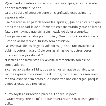
¿Qué miedo pueden inspirarnos nuestras culpas, si las ha lavado
poderosamente el Señor?
La Cruz sobre el sepulcro tiene un significado especialmente
esperanzador.
Ese “Descanse en paz” de todas las lápidas, ¿Qué nos dice sino que
acaba toda pesadilla de sufrimiento en este mundo, y que en la vida
futura no hay más que dicha sin mezcla de dolor alguno?…
Esas palmas esculpidas por doquier, ¿Qué nos indican sino que la
lucha se acaba y que el triunfo será definitivo?…
Las estatuas de los ángeles voladores, ¿no son una invitación a
subir nosotros hacia el Cielo con las almas de nuestros seres
queridos que ya están allí?…
Nuestros pensamientos en la visita al cementerio son así de
consoladores.
Y con palabras de la Biblia, que tenemos en nuestros labios, les
vamos expresando a nuestros difuntos, como si estuviesen vivos
todavía, esos sentimientos que a nosotros nos embargan, porque
oímos a Jesús, que nos dice::
* – Yo soy la resurrección y la vida. ¡Espera un poco!…
– Quien vive y cree en mí, aunque muera, vivirá. Y tu creíste, ¿no es
así?…