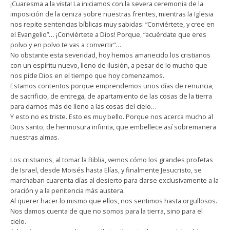
¡Cuaresma a la vista! La iniciamos con la severa ceremonia de la
imposición de la ceniza sobre nuestras frentes, mientras la Iglesia
nos repite sentencias bíblicas muy sabidas: “Conviértete, y cree en
el Evangelio”… ¡Conviértete a Dios! Porque, “acuérdate que eres
polvo y en polvo te vas a convertir”…
No obstante esta severidad, hoy hemos amanecido los cristianos
con un espíritu nuevo, lleno de ilusión, a pesar de lo mucho que
nos pide Dios en el tiempo que hoy comenzamos.
Estamos contentos porque emprendemos unos días de renuncia,
de sacrificio, de entrega, de apartamiento de las cosas de la tierra
para darnos más de lleno a las cosas del cielo…
Y esto no es triste. Esto es muy bello. Porque nos acerca mucho al
Dios santo, de hermosura infinita, que embellece así sobremanera
nuestras almas.
Los cristianos, al tomar la Biblia, vemos cómo los grandes profetas
de Israel, desde Moisés hasta Elías, y finalmente Jesucristo, se
marchaban cuarenta días al desierto para darse exclusivamente a la
oración y a la penitencia más austera.
Al querer hacer lo mismo que ellos, nos sentimos hasta orgullosos.
Nos damos cuenta de que no somos para la tierra, sino para el
cielo.