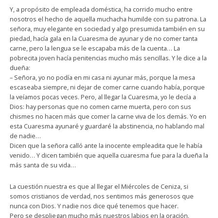
Y, a propósito de empleada doméstica, ha corrido mucho entre
nosotros el hecho de aquella muchacha humilde con su patrona. La
señora, muy elegante en sociedad y algo presumida también en su
piedad, hacía gala en la Cuaresma de ayunar y de no comer tanta
carne, pero la lengua se le escapaba más de la cuenta… La
pobrecita joven hacía penitencias mucho más sencillas. Y le dice a la
dueña:
– Señora, yo no podía en mi casa ni ayunar más, porque la mesa
escaseaba siempre, ni dejar de comer carne cuando había, porque
la veíamos pocas veces. Pero, al llegar la Cuaresma, yo le decía a
Dios: hay personas que no comen carne muerta, pero con sus
chismes no hacen más que comer la carne viva de los demás. Yo en
esta Cuaresma ayunaré y guardaré la abstinencia, no hablando mal
de nadie…
Dicen que la señora calló ante la inocente empleadita que le había
venido… Y dicen también que aquella cuaresma fue para la dueña la
más santa de su vida…
La cuestión nuestra es que al llegar el Miércoles de Ceniza, si
somos cristianos de verdad, nos sentimos más generosos que
nunca con Dios. Y nadie nos dice qué tenemos que hacer.
Pero se despliegan mucho más nuestros labios en la oración.