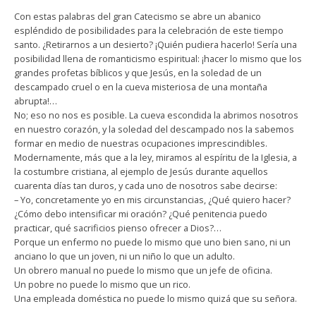
Con estas palabras del gran Catecismo se abre un abanico
espléndido de posibilidades para la celebración de este tiempo
santo. ¿Retirarnos a un desierto? ¡Quién pudiera hacerlo! Sería una
posibilidad llena de romanticismo espiritual: ¡hacer lo mismo que los
grandes profetas bíblicos y que Jesús, en la soledad de un
descampado cruel o en la cueva misteriosa de una montaña
abrupta!…
No; eso no nos es posible. La cueva escondida la abrimos nosotros
en nuestro corazón, y la soledad del descampado nos la sabemos
formar en medio de nuestras ocupaciones imprescindibles.
Modernamente, más que a la ley, miramos al espíritu de la Iglesia, a
la costumbre cristiana, al ejemplo de Jesús durante aquellos
cuarenta días tan duros, y cada uno de nosotros sabe decirse:
– Yo, concretamente yo en mis circunstancias, ¿Qué quiero hacer?
¿Cómo debo intensificar mi oración? ¿Qué penitencia puedo
practicar, qué sacrificios pienso ofrecer a Dios?…
Porque un enfermo no puede lo mismo que uno bien sano, ni un
anciano lo que un joven, ni un niño lo que un adulto.
Un obrero manual no puede lo mismo que un jefe de oficina.
Un pobre no puede lo mismo que un rico.
Una empleada doméstica no puede lo mismo quizá que su señora.