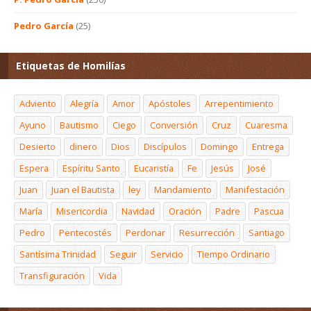
Pedro García
(25)
Etiquetas de Homilías
Adviento
Alegría
Amor
Apóstoles
Arrepentimiento
Ayuno
Bautismo
Ciego
Conversión
Cruz
Cuaresma
Desierto
dinero
Dios
Discípulos
Domingo
Entrega
Espera
Espíritu Santo
Eucaristía
Fe
Jesús
José
Juan
Juan el Bautista
ley
Mandamiento
Manifestación
María
Misericordia
Navidad
Oración
Padre
Pascua
Pedro
Pentecostés
Perdonar
Resurrección
Santiago
Santísima Trinidad
Seguir
Servicio
Tiempo Ordinario
Transfiguración
Vida