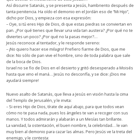
Así discurre Satanás, y se presenta a Jesús, hambriento después de
tanta penitencia. Ha oído el demonio en el Jordán eso de “Mi Hijo”,
dicho por Dios, y empieza con esa expresión:
– Oye, si tú eres Hijo de Dios, di que estas piedras se conviertan en
pan. ¿Por qué tienes que llevar una vida tan austera? ¿Por qué no te
diviertes un poco? ¿Por qué no la pasas mejor?…
Jesús reconoce al tentador, y le responde sereno:
– ¡No quiero hacer ese milagro! Prefiero fiarme de Dios, que me
dice: No sólo de pan vive el hombre, sino de toda palabra que sale
de la boca de Dios.
Israel no se fio de Dios en el desierto y gritó desesperado a Moisés
hasta que vino el maná… Jesús no desconfía, y se dice: ¡Dios me
ayudará siempre!
Nuevo asalto de Satanás, que lleva a Jesús en visión hasta la cima
del Templo de Jerusalén, y le invita:
– Si eres Hijo de Dios, tírate de aquí abajo, para que todos vean
cómo no te pasa nada, pues los ángeles te van a recoger con sus
manos. Y todos admirarán y alabarán a un Mesías tan brillante.
La vanidad, la ostentación, el buen nombre, la celebridad… le van
muy bien al demonio para cazar las almas. Pero Jesús ve la treta del
enemigo, y le contesta: