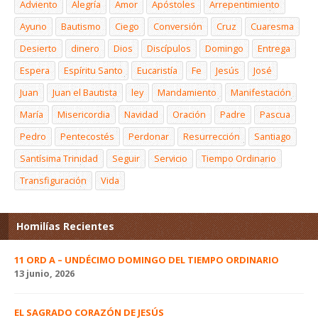
Adviento
Alegría
Amor
Apóstoles
Arrepentimiento
Ayuno
Bautismo
Ciego
Conversión
Cruz
Cuaresma
Desierto
dinero
Dios
Discípulos
Domingo
Entrega
Espera
Espíritu Santo
Eucaristía
Fe
Jesús
José
Juan
Juan el Bautista
ley
Mandamiento
Manifestación
María
Misericordia
Navidad
Oración
Padre
Pascua
Pedro
Pentecostés
Perdonar
Resurrección
Santiago
Santísima Trinidad
Seguir
Servicio
Tiempo Ordinario
Transfiguración
Vida
Homilías Recientes
11 ORD A – UNDÉCIMO DOMINGO DEL TIEMPO ORDINARIO
13 junio, 2026
EL SAGRADO CORAZÓN DE JESÚS