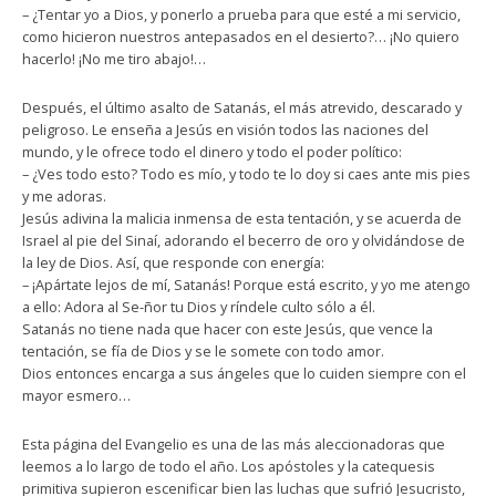
– ¿Tentar yo a Dios, y ponerlo a prueba para que esté a mi servicio,
como hicieron nuestros antepasados en el desierto?… ¡No quiero
hacerlo! ¡No me tiro abajo!…
Después, el último asalto de Satanás, el más atrevido, descarado y
peligroso. Le enseña a Jesús en visión todos las naciones del
mundo, y le ofrece todo el dinero y todo el poder político:
– ¿Ves todo esto? Todo es mío, y todo te lo doy si caes ante mis pies
y me adoras.
Jesús adivina la malicia inmensa de esta tentación, y se acuerda de
Israel al pie del Sinaí, adorando el becerro de oro y olvidándose de
la ley de Dios. Así, que responde con energía:
– ¡Apártate lejos de mí, Satanás! Porque está escrito, y yo me atengo
a ello: Adora al Se-ñor tu Dios y ríndele culto sólo a él.
Satanás no tiene nada que hacer con este Jesús, que vence la
tentación, se fía de Dios y se le somete con todo amor.
Dios entonces encarga a sus ángeles que lo cuiden siempre con el
mayor esmero…
Esta página del Evangelio es una de las más aleccionadoras que
leemos a lo largo de todo el año. Los apóstoles y la catequesis
primitiva supieron escenificar bien las luchas que sufrió Jesucristo,