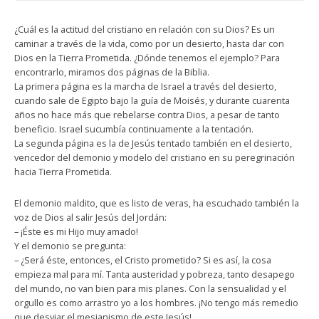
¿Cuál es la actitud del cristiano en relación con su Dios? Es un
caminar a través de la vida, como por un desierto, hasta dar con
Dios en la Tierra Prometida. ¿Dónde tenemos el ejemplo? Para
encontrarlo, miramos dos páginas de la Biblia.
La primera página es la marcha de Israel a través del desierto,
cuando sale de Egipto bajo la guía de Moisés, y durante cuarenta
años no hace más que rebelarse contra Dios, a pesar de tanto
beneficio. Israel sucumbía continuamente a la tentación.
La segunda página es la de Jesús tentado también en el desierto,
vencedor del demonio y modelo del cristiano en su peregrinación
hacia Tierra Prometida.
El demonio maldito, que es listo de veras, ha escuchado también la
voz de Dios al salir Jesús del Jordán:
– ¡Éste es mi Hijo muy amado!
Y el demonio se pregunta:
– ¿Será éste, entonces, el Cristo prometido? Si es así, la cosa
empieza mal para mí. Tanta austeridad y pobreza, tanto desapego
del mundo, no van bien para mis planes. Con la sensualidad y el
orgullo es como arrastro yo a los hombres. ¡No tengo más remedio
que desviar el mesianismo de este Jesús!…