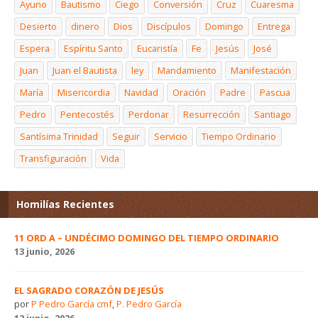
Ayuno
Bautismo
Ciego
Conversión
Cruz
Cuaresma
Desierto
dinero
Dios
Discípulos
Domingo
Entrega
Espera
Espíritu Santo
Eucaristía
Fe
Jesús
José
Juan
Juan el Bautista
ley
Mandamiento
Manifestación
María
Misericordia
Navidad
Oración
Padre
Pascua
Pedro
Pentecostés
Perdonar
Resurrección
Santiago
Santísima Trinidad
Seguir
Servicio
Tiempo Ordinario
Transfiguración
Vida
Homilías Recientes
11 ORD A – UNDÉCIMO DOMINGO DEL TIEMPO ORDINARIO
13 junio, 2026
EL SAGRADO CORAZÓN DE JESÚS
por
P Pedro García cmf
,
P. Pedro García
12 junio, 2026