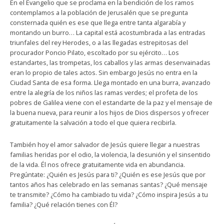
En el Evangelio que se proclama en la bendición de los ramos
contemplamos a la población de Jerusalén que se pregunta
consternada quién es ese que llega entre tanta algarabía y
montando un burro… La capital está acostumbrada a las entradas
triunfales del rey Herodes, o a las llegadas estrepitosas del
procurador Poncio Pilato, escoltado por su ejército… Los
estandartes, las trompetas, los caballos y las armas desenvainadas
eran lo propio de tales actos. Sin embargo Jesús no entra en la
Ciudad Santa de esa forma. Llega montado en una burra, avanzado
entre la alegría de los niños las ramas verdes; el profeta de los
pobres de Galilea viene con el estandarte de la paz y el mensaje de
la buena nueva, para reunir a los hijos de Dios dispersos y ofrecer
gratuitamente la salvación a todo el que quiera recibirla.
También hoy el amor salvador de Jesús quiere llegar a nuestras
familias heridas por el odio, la violencia, la desunión y el sinsentido
de la vida. Él nos ofrece gratuitamente vida en abundancia.
Pregúntate: ¿Quién es Jesús para ti? ¿Quién es ese Jesús que por
tantos años has celebrado en las semanas santas? ¿Qué mensaje
te transmite? ¿Cómo ha cambiado tu vida? ¿Cómo inspira Jesús a tu
familia? ¿Qué relación tienes con Él?