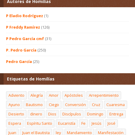
Autores de Homilías
P Eladio Rodríguez
(1)
P Freddy Ramírez
(126)
P Pedro García cmf
(31)
P. Pedro García
(250)
Pedro García
(25)
Etiquetas de Homilías
Adviento
Alegría
Amor
Apóstoles
Arrepentimiento
Ayuno
Bautismo
Ciego
Conversión
Cruz
Cuaresma
Desierto
dinero
Dios
Discípulos
Domingo
Entrega
Espera
Espíritu Santo
Eucaristía
Fe
Jesús
José
Juan
Juan el Bautista
ley
Mandamiento
Manifestación