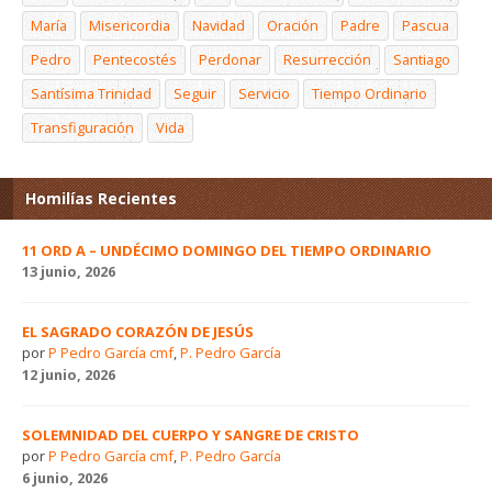
María
Misericordia
Navidad
Oración
Padre
Pascua
Pedro
Pentecostés
Perdonar
Resurrección
Santiago
Santísima Trinidad
Seguir
Servicio
Tiempo Ordinario
Transfiguración
Vida
Homilías Recientes
11 ORD A – UNDÉCIMO DOMINGO DEL TIEMPO ORDINARIO
13 junio, 2026
EL SAGRADO CORAZÓN DE JESÚS
por
P Pedro García cmf
,
P. Pedro García
12 junio, 2026
SOLEMNIDAD DEL CUERPO Y SANGRE DE CRISTO
por
P Pedro García cmf
,
P. Pedro García
6 junio, 2026