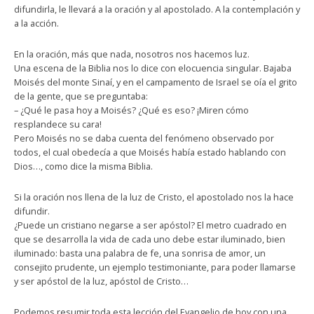
difundirla, le llevará a la oración y al apostolado. A la contemplación y
a la acción.
En la oración, más que nada, nosotros nos hacemos luz.
Una escena de la Biblia nos lo dice con elocuencia singular. Bajaba
Moisés del monte Sinaí, y en el campamento de Israel se oía el grito
de la gente, que se preguntaba:
– ¿Qué le pasa hoy a Moisés? ¿Qué es eso? ¡Miren cómo
resplandece su cara!
Pero Moisés no se daba cuenta del fenómeno observado por
todos, el cual obedecía a que Moisés había estado hablando con
Dios…, como dice la misma Biblia.
Si la oración nos llena de la luz de Cristo, el apostolado nos la hace
difundir.
¿Puede un cristiano negarse a ser apóstol? El metro cuadrado en
que se desarrolla la vida de cada uno debe estar iluminado, bien
iluminado: basta una palabra de fe, una sonrisa de amor, un
consejito prudente, un ejemplo testimoniante, para poder llamarse
y ser apóstol de la luz, apóstol de Cristo…
Podemos resumir toda esta lección del Evangelio de hoy con una