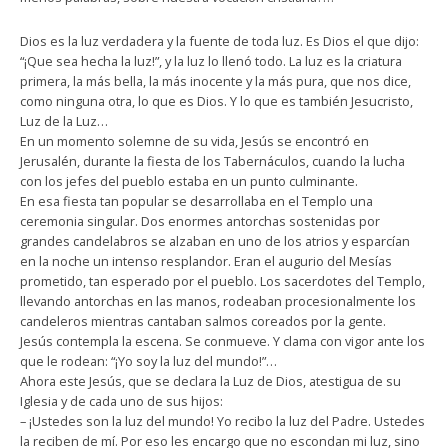
Dios es la luz verdadera y la fuente de toda luz. Es Dios el que dijo:
“¡Que sea hecha la luz!”, y la luz lo llenó todo. La luz es la criatura
primera, la más bella, la más inocente y la más pura, que nos dice,
como ninguna otra, lo que es Dios. Y lo que es también Jesucristo,
Luz de la Luz…
En un momento solemne de su vida, Jesús se encontró en
Jerusalén, durante la fiesta de los Tabernáculos, cuando la lucha
con los jefes del pueblo estaba en un punto culminante.
En esa fiesta tan popular se desarrollaba en el Templo una
ceremonia singular. Dos enormes antorchas sostenidas por
grandes candelabros se alzaban en uno de los atrios y esparcían
en la noche un intenso resplandor. Eran el augurio del Mesías
prometido, tan esperado por el pueblo. Los sacerdotes del Templo,
llevando antorchas en las manos, rodeaban procesionalmente los
candeleros mientras cantaban salmos coreados por la gente.
Jesús contempla la escena. Se conmueve. Y clama con vigor ante los
que le rodean: “¡Yo soy la luz del mundo!”…
Ahora este Jesús, que se declara la Luz de Dios, atestigua de su
Iglesia y de cada uno de sus hijos:
– ¡Ustedes son la luz del mundo! Yo recibo la luz del Padre. Ustedes
la reciben de mí. Por eso les encargo que no escondan mi luz, sino