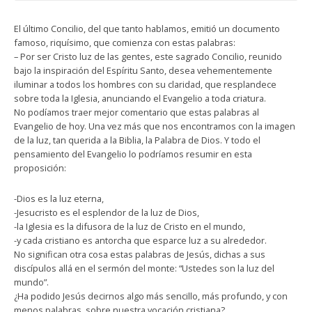
El último Concilio, del que tanto hablamos, emitió un documento
famoso, riquísimo, que comienza con estas palabras:
– Por ser Cristo luz de las gentes, este sagrado Concilio, reunido
bajo la inspiración del Espíritu Santo, desea vehementemente
iluminar a todos los hombres con su claridad, que resplandece
sobre toda la Iglesia, anunciando el Evangelio a toda criatura.
No podíamos traer mejor comentario que estas palabras al
Evangelio de hoy. Una vez más que nos encontramos con la imagen
de la luz, tan querida a la Biblia, la Palabra de Dios. Y todo el
pensamiento del Evangelio lo podríamos resumir en esta
proposición:
-Dios es la luz eterna,
-Jesucristo es el esplendor de la luz de Dios,
-la Iglesia es la difusora de la luz de Cristo en el mundo,
-y cada cristiano es antorcha que esparce luz a su alrededor.
No significan otra cosa estas palabras de Jesús, dichas a sus
discípulos allá en el sermón del monte: “Ustedes son la luz del
mundo”.
¿Ha podido Jesús decirnos algo más sencillo, más profundo, y con
menos palabras, sobre nuestra vocación cristiana?…