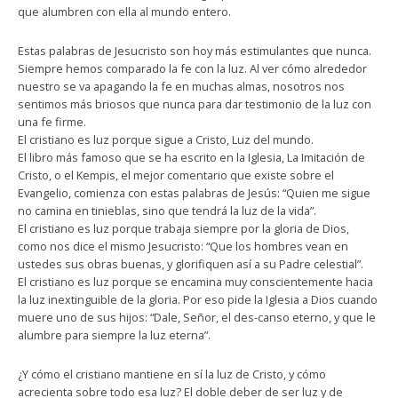
que alumbren con ella al mundo entero.
Estas palabras de Jesucristo son hoy más estimulantes que nunca.
Siempre hemos comparado la fe con la luz. Al ver cómo alrededor
nuestro se va apagando la fe en muchas almas, nosotros nos
sentimos más briosos que nunca para dar testimonio de la luz con
una fe firme.
El cristiano es luz porque sigue a Cristo, Luz del mundo.
El libro más famoso que se ha escrito en la Iglesia, La Imitación de
Cristo, o el Kempis, el mejor comentario que existe sobre el
Evangelio, comienza con estas palabras de Jesús: “Quien me sigue
no camina en tinieblas, sino que tendrá la luz de la vida”.
El cristiano es luz porque trabaja siempre por la gloria de Dios,
como nos dice el mismo Jesucristo: “Que los hombres vean en
ustedes sus obras buenas, y glorifiquen así a su Padre celestial”.
El cristiano es luz porque se encamina muy conscientemente hacia
la luz inextinguible de la gloria. Por eso pide la Iglesia a Dios cuando
muere uno de sus hijos: “Dale, Señor, el des-canso eterno, y que le
alumbre para siempre la luz eterna”.
¿Y cómo el cristiano mantiene en sí la luz de Cristo, y cómo
acrecienta sobre todo esa luz? El doble deber de ser luz y de