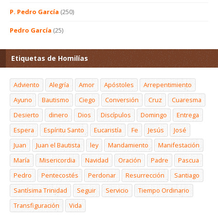
P. Pedro García
(250)
Pedro García
(25)
Etiquetas de Homilías
Adviento
Alegría
Amor
Apóstoles
Arrepentimiento
Ayuno
Bautismo
Ciego
Conversión
Cruz
Cuaresma
Desierto
dinero
Dios
Discípulos
Domingo
Entrega
Espera
Espíritu Santo
Eucaristía
Fe
Jesús
José
Juan
Juan el Bautista
ley
Mandamiento
Manifestación
María
Misericordia
Navidad
Oración
Padre
Pascua
Pedro
Pentecostés
Perdonar
Resurrección
Santiago
Santísima Trinidad
Seguir
Servicio
Tiempo Ordinario
Transfiguración
Vida