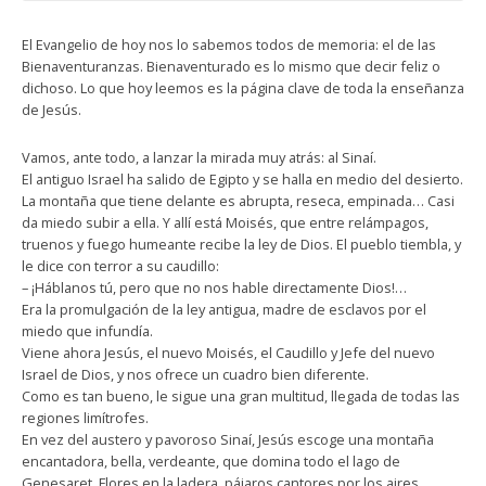
El Evangelio de hoy nos lo sabemos todos de memoria: el de las
Bienaventuranzas. Bienaventurado es lo mismo que decir feliz o
dichoso. Lo que hoy leemos es la página clave de toda la enseñanza
de Jesús.
Vamos, ante todo, a lanzar la mirada muy atrás: al Sinaí.
El antiguo Israel ha salido de Egipto y se halla en medio del desierto.
La montaña que tiene delante es abrupta, reseca, empinada… Casi
da miedo subir a ella. Y allí está Moisés, que entre relámpagos,
truenos y fuego humeante recibe la ley de Dios. El pueblo tiembla, y
le dice con terror a su caudillo:
– ¡Háblanos tú, pero que no nos hable directamente Dios!…
Era la promulgación de la ley antigua, madre de esclavos por el
miedo que infundía.
Viene ahora Jesús, el nuevo Moisés, el Caudillo y Jefe del nuevo
Israel de Dios, y nos ofrece un cuadro bien diferente.
Como es tan bueno, le sigue una gran multitud, llegada de todas las
regiones limítrofes.
En vez del austero y pavoroso Sinaí, Jesús escoge una montaña
encantadora, bella, verdeante, que domina todo el lago de
Genesaret. Flores en la ladera, pájaros cantores por los aires,