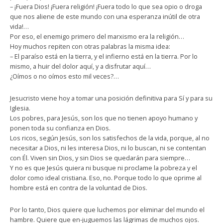
– ¡Fuera Dios! ¡Fuera religión! ¡Fuera todo lo que sea opio o droga
que nos aliene de este mundo con una esperanza inútil de otra
vida!…
Por eso, el enemigo primero del marxismo era la religión…
Hoy muchos repiten con otras palabras la misma idea:
– El paraíso está en la tierra, y el infierno está en la tierra. Por lo
mismo, a huir del dolor aquí, y a disfrutar aquí…
¿Oímos o no oímos esto mil veces?…
Jesucristo viene hoy a tomar una posición definitiva para Sí y para su
Iglesia.
Los pobres, para Jesús, son los que no tienen apoyo humano y
ponen toda su confianza en Dios.
Los ricos, según Jesús, son los satisfechos de la vida, porque, al no
necesitar a Dios, ni les interesa Dios, ni lo buscan, ni se contentan
con Él. Viven sin Dios, y sin Dios se quedarán para siempre…
Y no es que Jesús quiera ni busque ni proclame la pobreza y el
dolor como ideal cristiana. Eso, no. Porque todo lo que oprime al
hombre está en contra de la voluntad de Dios.
Por lo tanto, Dios quiere que luchemos por eliminar del mundo el
hambre. Quiere que en-juguemos las lágrimas de muchos ojos.