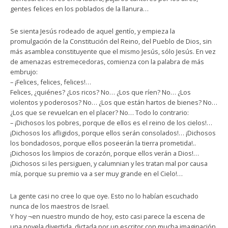
gentes felices en los poblados de la llanura…
Se sienta Jesús rodeado de aquel gentío, y empieza la
promulgación de la Constitución del Reino, del Pueblo de Dios, sin
más asamblea constituyente que el mismo Jesús, sólo Jesús. En vez
de amenazas estremecedoras, comienza con la palabra de más
embrujo:
– ¡Felices, felices, felices!…
Felices, ¿quiénes? ¿Los ricos? No… ¿Los que ríen? No… ¿Los
violentos y poderosos? No… ¿Los que están hartos de bienes? No…
¿Los que se revuelcan en el placer? No… Todo lo contrario:
– ¡Dichosos los pobres, porque de ellos es el reino de los cielos!…
¡Dichosos los afligidos, porque ellos serán consolados!… ¡Dichosos
los bondadosos, porque ellos poseerán la tierra prometida!..
¡Dichosos los limpios de corazón, porque ellos verán a Dios!…
¡Dichosos si les persiguen, y calumnian y les tratan mal por causa
mía, porque su premio va a ser muy grande en el Cielo!…
La gente casi no cree lo que oye. Esto no lo habían escuchado
nunca de los maestros de Israel.
Y hoy ¬en nuestro mundo de hoy, esto casi parece la escena de
una novela divertida, dictada por un escritor con mucha imaginación.