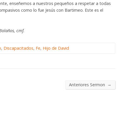
mente, enseñemos a nuestros pequeños a respetar a todas
 compasivos como lo fue Jesús con Bartimeo. Este es el
Bolaños, cmf.
o
,
Discapacitados
,
Fe
,
Hijo de David
→
Anteriores Sermon