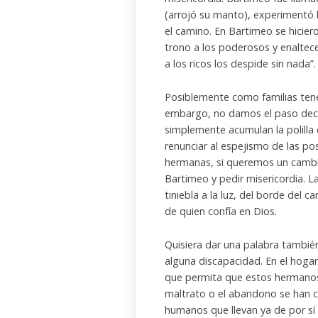
(arrojó su manto), experimentó l
el camino. En Bartimeo se hiciero
trono a los poderosos y enaltece
a los ricos los despide sin nada”.
Posiblemente como familias tene
embargo, no damos el paso decis
simplemente acumulan la polilla d
renunciar al espejismo de las pos
hermanas, si queremos un cambio
Bartimeo y pedir misericordia. 
tiniebla a la luz, del borde del 
de quien confía en Dios.
Quisiera dar una palabra también
alguna discapacidad. En el hoga
que permita que estos hermanos 
maltrato o el abandono se han c
humanos que llevan ya de por s