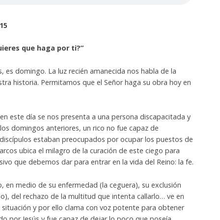
15
ieres que haga por ti?”
 es domingo. La luz recién amanecida nos habla de la
stra historia. Permitamos que el Señor haga su obra hoy en
 en este día se nos presenta a una persona discapacitada y
los domingos anteriores, un rico no fue capaz de
 discípulos estaban preocupados por ocupar los puestos de
cos ubica el milagro de la curación de este ciego para
sivo que debemos dar para entrar en la vida del Reino: la fe.
o, en medio de su enfermedad (la ceguera), su exclusión
no), del rechazo de la multitud que intenta callarlo… ve en
su situación y por ello clama con voz potente para obtener
do por Jesús y fue capaz de dejar lo poco que poseía