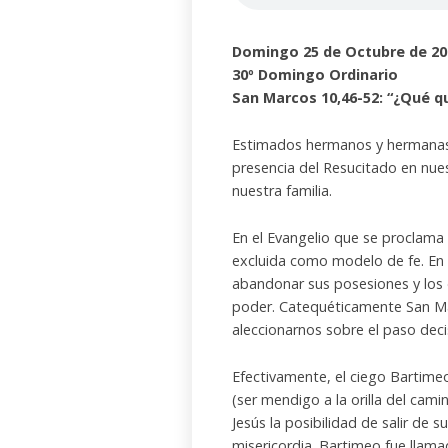
Domingo 25 de Octubre de 20
30º Domingo Ordinario
San Marcos 10,46-52: “¿Qué qu
Estimados hermanos y hermanas,
presencia del Resucitado en nue
nuestra familia.
En el Evangelio que se proclama
excluida como modelo de fe. En 
abandonar sus posesiones y los
poder. Catequéticamente San Mar
aleccionarnos sobre el paso deci
Efectivamente, el ciego Bartime
(ser mendigo a la orilla del cami
Jesús la posibilidad de salir de 
misericordia. Bartimeo fue llama