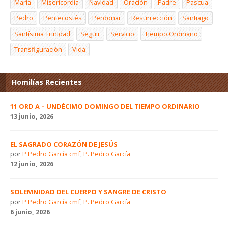
María
Misericordia
Navidad
Oración
Padre
Pascua
Pedro
Pentecostés
Perdonar
Resurrección
Santiago
Santísima Trinidad
Seguir
Servicio
Tiempo Ordinario
Transfiguración
Vida
Homilías Recientes
11 ORD A – UNDÉCIMO DOMINGO DEL TIEMPO ORDINARIO
13 junio, 2026
EL SAGRADO CORAZÓN DE JESÚS
por
P Pedro García cmf
,
P. Pedro García
12 junio, 2026
SOLEMNIDAD DEL CUERPO Y SANGRE DE CRISTO
por
P Pedro García cmf
,
P. Pedro García
6 junio, 2026