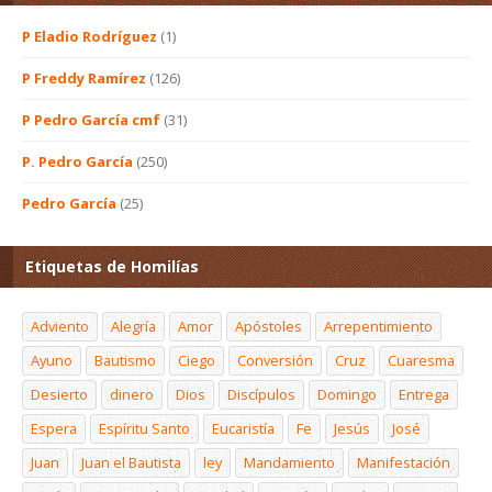
P Eladio Rodríguez
(1)
P Freddy Ramírez
(126)
P Pedro García cmf
(31)
P. Pedro García
(250)
Pedro García
(25)
Etiquetas de Homilías
Adviento
Alegría
Amor
Apóstoles
Arrepentimiento
Ayuno
Bautismo
Ciego
Conversión
Cruz
Cuaresma
Desierto
dinero
Dios
Discípulos
Domingo
Entrega
Espera
Espíritu Santo
Eucaristía
Fe
Jesús
José
Juan
Juan el Bautista
ley
Mandamiento
Manifestación