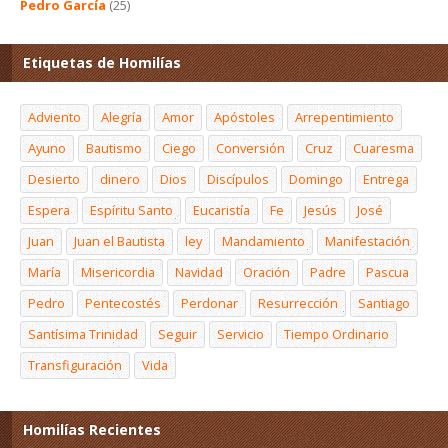
Pedro García
(25)
Etiquetas de Homilías
Adviento
Alegría
Amor
Apóstoles
Arrepentimiento
Ayuno
Bautismo
Ciego
Conversión
Cruz
Cuaresma
Desierto
dinero
Dios
Discípulos
Domingo
Entrega
Espera
Espíritu Santo
Eucaristía
Fe
Jesús
José
Juan
Juan el Bautista
ley
Mandamiento
Manifestación
María
Misericordia
Navidad
Oración
Padre
Pascua
Pedro
Pentecostés
Perdonar
Resurrección
Santiago
Santísima Trinidad
Seguir
Servicio
Tiempo Ordinario
Transfiguración
Vida
Homilías Recientes