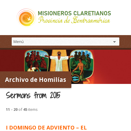
Archivo de Homilías
Sermons from 2015
11
–
20
of
45
items
I DOMINGO DE ADVIENTO – EL