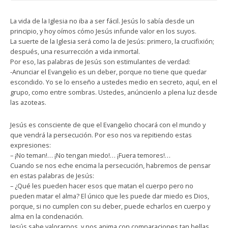
La vida de la Iglesia no iba a ser fácil. Jesús lo sabía desde un
principio, y hoy oímos cómo Jesús infunde valor en los suyos.
La suerte de la Iglesia será como la de Jesús: primero, la crucifixión;
después, una resurrección a vida inmortal.
Por eso, las palabras de Jesús son estimulantes de verdad:
-Anunciar el Evangelio es un deber, porque no tiene que quedar
escondido. Yo se lo enseño a ustedes medio en secreto, aquí, en el
grupo, como entre sombras. Ustedes, anúncienlo a plena luz desde
las azoteas.
Jesús es consciente de que el Evangelio chocará con el mundo y
que vendrá la persecución. Por eso nos va repitiendo estas
expresiones:
– ¡No teman!… ¡No tengan miedo!… ¡Fuera temores!…
Cuando se nos eche encima la persecución, habremos de pensar
en estas palabras de Jesús:
– ¿Qué les pueden hacer esos que matan el cuerpo pero no
pueden matar el alma? El único que les puede dar miedo es Dios,
porque, si no cumplen con su deber, puede echarlos en cuerpo y
alma en la condenación.
Jesús sabe valorarnos, y nos anima con comparaciones tan bellas