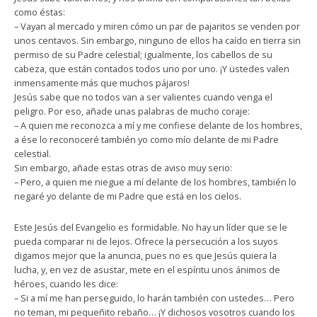
como éstas:
– Vayan al mercado y miren cómo un par de pajaritos se venden por
unos centavos. Sin embargo, ninguno de ellos ha caído en tierra sin
permiso de su Padre celestial; igualmente, los cabellos de su
cabeza, que están contados todos uno por uno. ¡Y ustedes valen
inmensamente más que muchos pájaros!
Jesús sabe que no todos van a ser valientes cuando venga el
peligro. Por eso, añade unas palabras de mucho coraje:
– A quien me reconozca a mí y me confiese delante de los hombres,
a ése lo reconoceré también yo como mío delante de mi Padre
celestial.
Sin embargo, añade estas otras de aviso muy serio:
– Pero, a quien me niegue a mí delante de los hombres, también lo
negaré yo delante de mi Padre que está en los cielos.
Este Jesús del Evangelio es formidable. No hay un líder que se le
pueda comparar ni de lejos. Ofrece la persecución a los suyos
digamos mejor que la anuncia, pues no es que Jesús quiera la
lucha, y, en vez de asustar, mete en el espíritu unos ánimos de
héroes, cuando les dice:
– Si a mí me han perseguido, lo harán también con ustedes… Pero
no teman, mi pequeñito rebaño… ¡Y dichosos vosotros cuando los