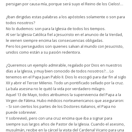
persigan por causa mía, porque será suyo el Reino de los Cielos!…
¿Iban dirigidas estas palabras a los apóstoles solamente o son para
todos nosotros?
No lo dudemos: son para la Iglesia de todos los tiempos.
Al ser la Iglesia Católica fiel a Jesucristo en el anuncio de la Verdad,
le vienen siempre encima las consecuencias obligadas.
Pero los perseguidos son quienes salvan al mundo con Jesucristo,
unidos como están a su pasión redentora.
¿Queremos un ejemplo admirable, regalado por Dios en nuestros
días a la Iglesia, y muy bien conocido de todos nosotros?… Lo
tenemos en el Papa Juan Pablo II. Dios lo escogió para dar fin al siglo
XX y abrir el Tercer Milenio. Todo un pontificado sellado por la cruz.
La bala asesina no le quitó la vida por verdadero milagro.
Aquel 13 de Mayo, todos atribuimos la supervivencia del Papa a la
Virgen de Fátima. Hubo médicos norteamericanos que aseguraron:
– Si son ciertos los partes de los Doctores italianos, el Papa no
puede sobrevivir.
Y sobrevivió, pero con una cruz encima que iba a signar para
siempre sus largos años de Pastor de la Iglesia. Cuando el asesino,
musulmán, recibe en la cárcel la visita del Cardenal Vicario para una