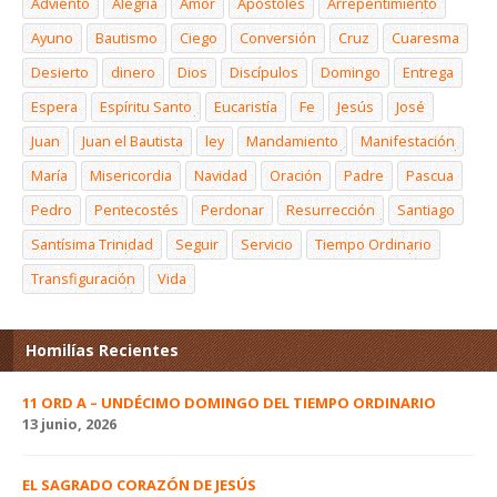
Adviento
Alegría
Amor
Apóstoles
Arrepentimiento
Ayuno
Bautismo
Ciego
Conversión
Cruz
Cuaresma
Desierto
dinero
Dios
Discípulos
Domingo
Entrega
Espera
Espíritu Santo
Eucaristía
Fe
Jesús
José
Juan
Juan el Bautista
ley
Mandamiento
Manifestación
María
Misericordia
Navidad
Oración
Padre
Pascua
Pedro
Pentecostés
Perdonar
Resurrección
Santiago
Santísima Trinidad
Seguir
Servicio
Tiempo Ordinario
Transfiguración
Vida
Homilías Recientes
11 ORD A – UNDÉCIMO DOMINGO DEL TIEMPO ORDINARIO
13 junio, 2026
EL SAGRADO CORAZÓN DE JESÚS