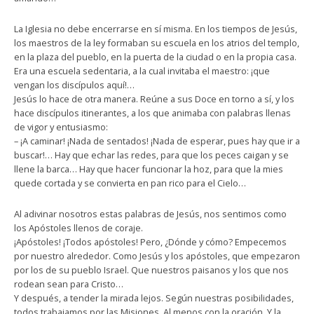
La Iglesia no debe encerrarse en sí misma. En los tiempos de Jesús,
los maestros de la ley formaban su escuela en los atrios del templo,
en la plaza del pueblo, en la puerta de la ciudad o en la propia casa.
Era una escuela sedentaria, a la cual invitaba el maestro: ¡que
vengan los discípulos aquí!…
Jesús lo hace de otra manera. Reúne a sus Doce en torno a sí, y los
hace discípulos itinerantes, a los que animaba con palabras llenas
de vigor y entusiasmo:
– ¡A caminar! ¡Nada de sentados! ¡Nada de esperar, pues hay que ir a
buscar!… Hay que echar las redes, para que los peces caigan y se
llene la barca… Hay que hacer funcionar la hoz, para que la mies
quede cortada y se convierta en pan rico para el Cielo…
Al adivinar nosotros estas palabras de Jesús, nos sentimos como
los Apóstoles llenos de coraje.
¡Apóstoles! ¡Todos apóstoles! Pero, ¿Dónde y cómo? Empecemos
por nuestro alrededor. Como Jesús y los apóstoles, que empezaron
por los de su pueblo Israel. Que nuestros paisanos y los que nos
rodean sean para Cristo…
Y después, a tender la mirada lejos. Según nuestras posibilidades,
todos trabajamos por las Misiones. Al menos con la oración. Y la