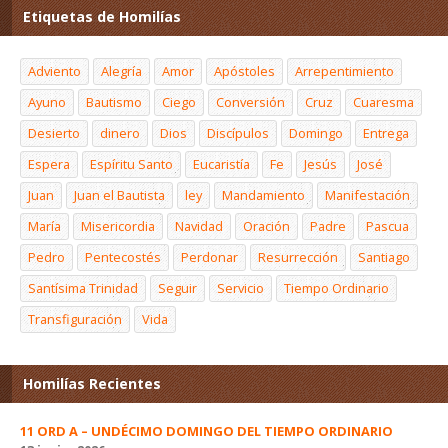
Etiquetas de Homilías
Adviento
Alegría
Amor
Apóstoles
Arrepentimiento
Ayuno
Bautismo
Ciego
Conversión
Cruz
Cuaresma
Desierto
dinero
Dios
Discípulos
Domingo
Entrega
Espera
Espíritu Santo
Eucaristía
Fe
Jesús
José
Juan
Juan el Bautista
ley
Mandamiento
Manifestación
María
Misericordia
Navidad
Oración
Padre
Pascua
Pedro
Pentecostés
Perdonar
Resurrección
Santiago
Santísima Trinidad
Seguir
Servicio
Tiempo Ordinario
Transfiguración
Vida
Homilías Recientes
11 ORD A – UNDÉCIMO DOMINGO DEL TIEMPO ORDINARIO