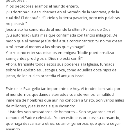
pecadores”.
Y los pecadores éramos el mundo entero.
¿Su doctrina? La escuchamos en el Sermón de la Montaña, y de la
cual dirá Él después: “El cielo y la tierra pasarán, pero mis palabras
no pasarán”.
Jesucristo ha comunicado al mundo la última Palabra de Dios.
¿Su autoridad? Está más que confirmada con tantos milagros. De
modo que el mismo Jesús dirá a sus contrincantes: “Si no me creen
a mí, crean al menos a las obras que yo hago”.
Y lo reconocerán sus mismos enemigos: “Nadie puede realizar
semejantes prodigios si Dios no está con Él”.
Ahora, transmite todos estos sus poderes a la Iglesia, fundada
sobre los Apóstoles. Escoge Doce, como aquellos doce hijos de
Jacob, de los cuales procedía el antiguo Israel.
Este es el Evangelio tan importante de hoy. Al tender la mirada por
el mundo, nos quedamos aterrados cuando vemos la multitud
inmensa de hombres que aún no conocen a Cristo. Son varios miles
de millones, y Jesús nos sigue diciendo:
– Ustedes son pescadores de hombres… Son segadores en el
campo del Padre celestial… Yo necesito sus brazos; su cansancio,
que haga descansar a otros; su amor generoso, que quiera seguir
amando…