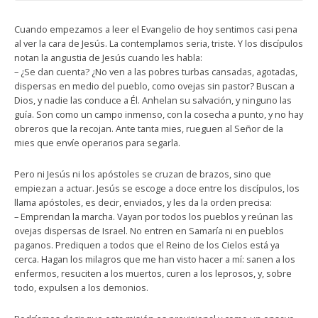
Cuando empezamos a leer el Evangelio de hoy sentimos casi pena
al ver la cara de Jesús. La contemplamos seria, triste. Y los discípulos
notan la angustia de Jesús cuando les habla:
– ¿Se dan cuenta? ¿No ven a las pobres turbas cansadas, agotadas,
dispersas en medio del pueblo, como ovejas sin pastor? Buscan a
Dios, y nadie las conduce a Él. Anhelan su salvación, y ninguno las
guía. Son como un campo inmenso, con la cosecha a punto, y no hay
obreros que la recojan. Ante tanta mies, rueguen al Señor de la
mies que envíe operarios para segarla.
Pero ni Jesús ni los apóstoles se cruzan de brazos, sino que
empiezan a actuar. Jesús se escoge a doce entre los discípulos, los
llama apóstoles, es decir, enviados, y les da la orden precisa:
– Emprendan la marcha. Vayan por todos los pueblos y reúnan las
ovejas dispersas de Israel. No entren en Samaría ni en pueblos
paganos. Prediquen a todos que el Reino de los Cielos está ya
cerca. Hagan los milagros que me han visto hacer a mí: sanen a los
enfermos, resuciten a los muertos, curen a los leprosos, y, sobre
todo, expulsen a los demonios.