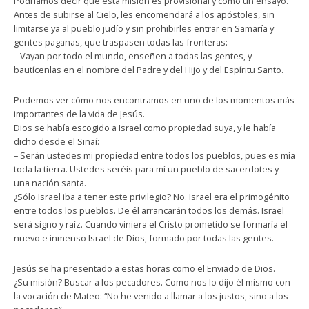
Podríamos decir que esta misión es provisional y como un ensayo.
Antes de subirse al Cielo, les encomendará a los apóstoles, sin
limitarse ya al pueblo judío y sin prohibirles entrar en Samaría y
gentes paganas, que traspasen todas las fronteras:
– Vayan por todo el mundo, enseñen a todas las gentes, y
bautícenlas en el nombre del Padre y del Hijo y del Espíritu Santo.
Podemos ver cómo nos encontramos en uno de los momentos más
importantes de la vida de Jesús.
Dios se había escogido a Israel como propiedad suya, y le había
dicho desde el Sinaí:
– Serán ustedes mi propiedad entre todos los pueblos, pues es mía
toda la tierra. Ustedes seréis para mí un pueblo de sacerdotes y
una nación santa.
¿Sólo Israel iba a tener este privilegio? No. Israel era el primogénito
entre todos los pueblos. De él arrancarán todos los demás. Israel
será signo y raíz. Cuando viniera el Cristo prometido se formaría el
nuevo e inmenso Israel de Dios, formado por todas las gentes.
Jesús se ha presentado a estas horas como el Enviado de Dios.
¿Su misión? Buscar a los pecadores. Como nos lo dijo él mismo con
la vocación de Mateo: “No he venido a llamar a los justos, sino a los