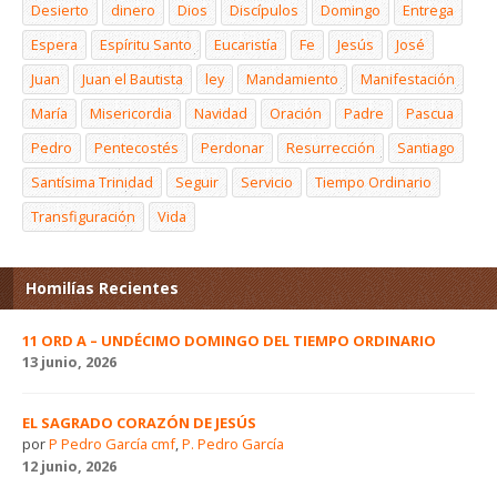
Desierto
dinero
Dios
Discípulos
Domingo
Entrega
Espera
Espíritu Santo
Eucaristía
Fe
Jesús
José
Juan
Juan el Bautista
ley
Mandamiento
Manifestación
María
Misericordia
Navidad
Oración
Padre
Pascua
Pedro
Pentecostés
Perdonar
Resurrección
Santiago
Santísima Trinidad
Seguir
Servicio
Tiempo Ordinario
Transfiguración
Vida
Homilías Recientes
11 ORD A – UNDÉCIMO DOMINGO DEL TIEMPO ORDINARIO
13 junio, 2026
EL SAGRADO CORAZÓN DE JESÚS
por
P Pedro García cmf
,
P. Pedro García
12 junio, 2026