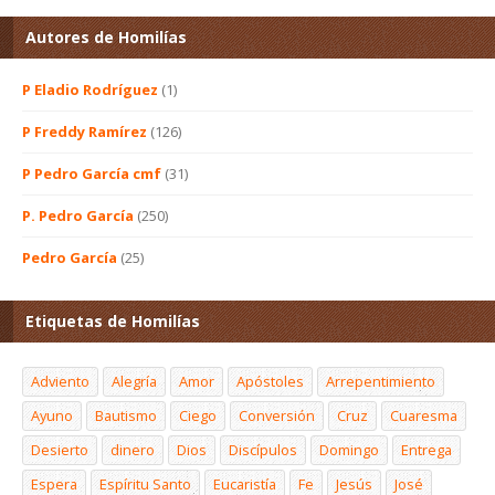
Autores de Homilías
P Eladio Rodríguez
(1)
P Freddy Ramírez
(126)
P Pedro García cmf
(31)
P. Pedro García
(250)
Pedro García
(25)
Etiquetas de Homilías
Adviento
Alegría
Amor
Apóstoles
Arrepentimiento
Ayuno
Bautismo
Ciego
Conversión
Cruz
Cuaresma
Desierto
dinero
Dios
Discípulos
Domingo
Entrega
Espera
Espíritu Santo
Eucaristía
Fe
Jesús
José