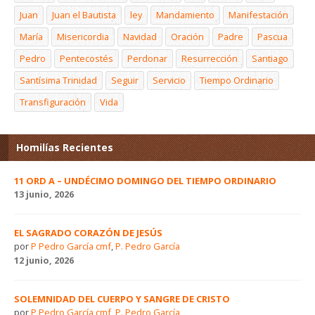
Juan
Juan el Bautista
ley
Mandamiento
Manifestación
María
Misericordia
Navidad
Oración
Padre
Pascua
Pedro
Pentecostés
Perdonar
Resurrección
Santiago
Santísima Trinidad
Seguir
Servicio
Tiempo Ordinario
Transfiguración
Vida
Homilías Recientes
11 ORD A – UNDÉCIMO DOMINGO DEL TIEMPO ORDINARIO
13 junio, 2026
EL SAGRADO CORAZÓN DE JESÚS
por
P Pedro García cmf
,
P. Pedro García
12 junio, 2026
SOLEMNIDAD DEL CUERPO Y SANGRE DE CRISTO
por
P Pedro García cmf
,
P. Pedro García