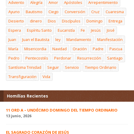
Adviento
Alegría
Amor
Apóstoles
Arrepentimiento
Ayuno
Bautismo
Ciego
Conversión
Cruz
Cuaresma
Desierto
dinero
Dios
Discípulos
Domingo
Entrega
Espera
Espíritu Santo
Eucaristía
Fe
Jesús
José
Juan
Juan el Bautista
ley
Mandamiento
Manifestación
María
Misericordia
Navidad
Oración
Padre
Pascua
Pedro
Pentecostés
Perdonar
Resurrección
Santiago
Santísima Trinidad
Seguir
Servicio
Tiempo Ordinario
Transfiguración
Vida
Homilías Recientes
11 ORD A – UNDÉCIMO DOMINGO DEL TIEMPO ORDINARIO
13 junio, 2026
EL SAGRADO CORAZÓN DE JESÚS