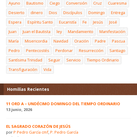
Ayuno
Bautismo
Ciego
Conversión
Cruz
Cuaresma
Desierto
dinero
Dios
Discípulos
Domingo
Entrega
Espera
Espíritu Santo
Eucaristía
Fe
Jesús
José
Juan
Juan el Bautista
ley
Mandamiento
Manifestación
María
Misericordia
Navidad
Oración
Padre
Pascua
Pedro
Pentecostés
Perdonar
Resurrección
Santiago
Santísima Trinidad
Seguir
Servicio
Tiempo Ordinario
Transfiguración
Vida
Homilías Recientes
11 ORD A – UNDÉCIMO DOMINGO DEL TIEMPO ORDINARIO
13 junio, 2026
EL SAGRADO CORAZÓN DE JESÚS
por
P Pedro García cmf
,
P. Pedro García