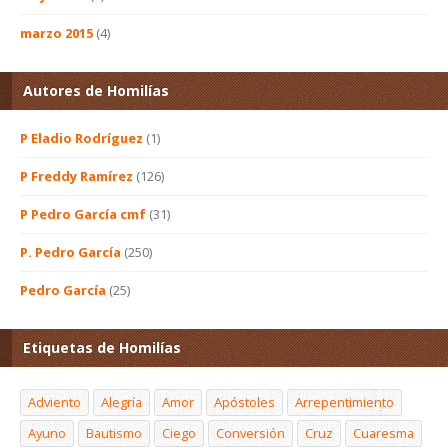
marzo 2015
(4)
Autores de Homilías
P Eladio Rodríguez
(1)
P Freddy Ramírez
(126)
P Pedro García cmf
(31)
P. Pedro García
(250)
Pedro García
(25)
Etiquetas de Homilías
Adviento
Alegría
Amor
Apóstoles
Arrepentimiento
Ayuno
Bautismo
Ciego
Conversión
Cruz
Cuaresma