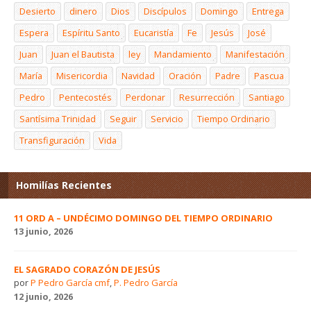
Desierto
dinero
Dios
Discípulos
Domingo
Entrega
Espera
Espíritu Santo
Eucaristía
Fe
Jesús
José
Juan
Juan el Bautista
ley
Mandamiento
Manifestación
María
Misericordia
Navidad
Oración
Padre
Pascua
Pedro
Pentecostés
Perdonar
Resurrección
Santiago
Santísima Trinidad
Seguir
Servicio
Tiempo Ordinario
Transfiguración
Vida
Homilías Recientes
11 ORD A – UNDÉCIMO DOMINGO DEL TIEMPO ORDINARIO
13 junio, 2026
EL SAGRADO CORAZÓN DE JESÚS
por
P Pedro García cmf
,
P. Pedro García
12 junio, 2026