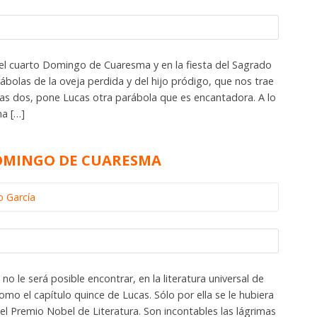
el cuarto Domingo de Cuaresma y en la fiesta del Sagrado
bolas de la oveja perdida y del hijo pródigo, que nos trae
 las dos, pone Lucas otra parábola que es encantadora. A lo
na […]
DOMINGO DE CUARESMA
o García
 le será posible encontrar, en la literatura universal de
mo el capítulo quince de Lucas. Sólo por ella se le hubiera
 el Premio Nobel de Literatura. Son incontables las lágrimas