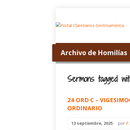
Inicio
Acerca de nosotros
Archivo de Homilías
Home
>
Archivo de Homilías
>
Tagged S
Sermons tagged wit
24 ORD C – VIGESI
ORDINARIO
13 septiembre, 2025
por
P.