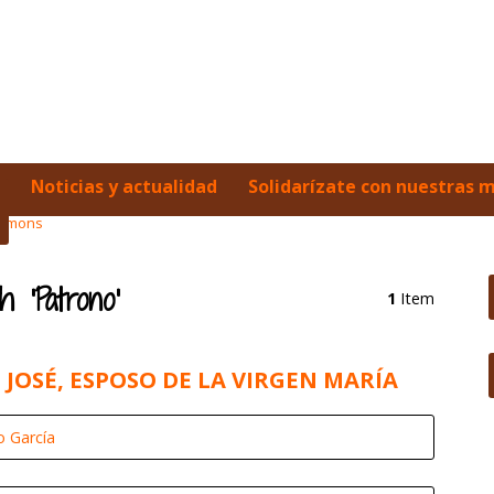
Noticias y actualidad
Solidarízate con nuestras 
ermons
 ‘Patrono’
1
Item
JOSÉ, ESPOSO DE LA VIRGEN MARÍA
o García