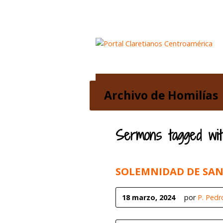
Inicio
Acerca de nosotros
Archivo de Homilías
Home
>
Archivo de Homilías
>
Tagged S
Sermons tagged with
SOLEMNIDAD DE SAN 
18 marzo, 2024
por
P. Pedr