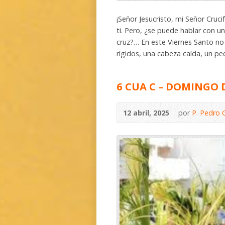
¡Señor Jesucristo, mi Señor Cruci
ti. Pero, ¿se puede hablar con u
cruz?… En este Viernes Santo n
rígidos, una cabeza caída, un pe
6 CUA C – DOMINGO
12 abril, 2025
por
P. Pedro 