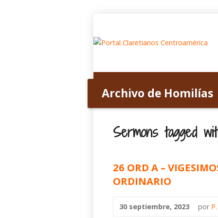
Inicio
Acerca de nosotros
Archivo de Homilías
Home
>
Archivo de Homilías
>
Tagged S
Sermons tagged with
26 ORD A – VIGESI
ORDINARIO
30 septiembre, 2023
por
P.