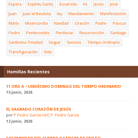
Espera
Espíritu Santo
Eucaristía
Fe
Jesús
José
Juan
Juan el Bautista
ley
Mandamiento
Manifestación
María
Misericordia
Navidad
Oración
Padre
Pascua
Pedro
Pentecostés
Perdonar
Resurrección
Santiago
Santísima Trinidad
Seguir
Servicio
Tiempo Ordinario
Transfiguración
Vida
Homilías Recientes
11 ORD A – UNDÉCIMO DOMINGO DEL TIEMPO ORDINARIO
13 junio, 2026
EL SAGRADO CORAZÓN DE JESÚS
por
P Pedro García cmf
,
P. Pedro García
12 junio, 2026