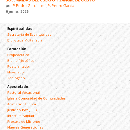
SOLEMNIDAD DEL CUERPO Y SANGRE DE CRISTO
por
P Pedro García cmf
,
P. Pedro García
6 junio, 2026
Espiritualidad
Secretaría de Espiritualidad
Biblioteca Multimedia
Formación
Propedéutico
Bienio Filosófico
Postulantado
Noviciado
Teologado
Apostolado
Pastoral Vocacional
Iglesia Comunidad de Comunidades
Animación Bíblica
Justicia y Paz (JPIC)
Interculturalidad
Procura de Misiones
Nuevas Generaciones