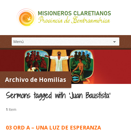
Archivo de Homilías
Sermons tagged with ‘Juan Baustista’
1
Item
03 ORD A – UNA LUZ DE ESPERANZA