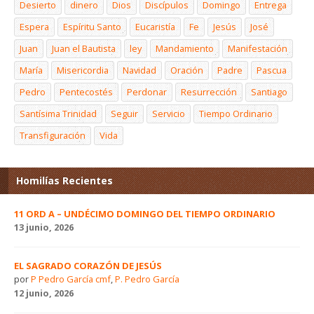
Desierto
dinero
Dios
Discípulos
Domingo
Entrega
Espera
Espíritu Santo
Eucaristía
Fe
Jesús
José
Juan
Juan el Bautista
ley
Mandamiento
Manifestación
María
Misericordia
Navidad
Oración
Padre
Pascua
Pedro
Pentecostés
Perdonar
Resurrección
Santiago
Santísima Trinidad
Seguir
Servicio
Tiempo Ordinario
Transfiguración
Vida
Homilías Recientes
11 ORD A – UNDÉCIMO DOMINGO DEL TIEMPO ORDINARIO
13 junio, 2026
EL SAGRADO CORAZÓN DE JESÚS
por
P Pedro García cmf
,
P. Pedro García
12 junio, 2026