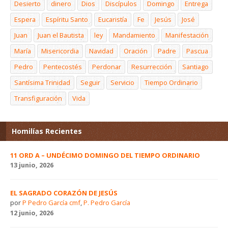
Desierto
dinero
Dios
Discípulos
Domingo
Entrega
Espera
Espíritu Santo
Eucaristía
Fe
Jesús
José
Juan
Juan el Bautista
ley
Mandamiento
Manifestación
María
Misericordia
Navidad
Oración
Padre
Pascua
Pedro
Pentecostés
Perdonar
Resurrección
Santiago
Santísima Trinidad
Seguir
Servicio
Tiempo Ordinario
Transfiguración
Vida
Homilías Recientes
11 ORD A – UNDÉCIMO DOMINGO DEL TIEMPO ORDINARIO
13 junio, 2026
EL SAGRADO CORAZÓN DE JESÚS
por
P Pedro García cmf
,
P. Pedro García
12 junio, 2026