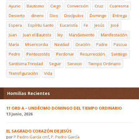
Ayuno
Bautismo
Ciego
Conversión
Cruz
Cuaresma
Desierto
dinero
Dios
Discípulos
Domingo
Entrega
Espera
Espíritu Santo
Eucaristía
Fe
Jesús
José
Juan
Juan el Bautista
ley
Mandamiento
Manifestación
María
Misericordia
Navidad
Oración
Padre
Pascua
Pedro
Pentecostés
Perdonar
Resurrección
Santiago
Santísima Trinidad
Seguir
Servicio
Tiempo Ordinario
Transfiguración
Vida
Homilías Recientes
11 ORD A – UNDÉCIMO DOMINGO DEL TIEMPO ORDINARIO
13 junio, 2026
EL SAGRADO CORAZÓN DE JESÚS
por
P Pedro García cmf
,
P. Pedro García