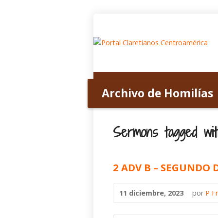
Inicio
Acerca de nosotros
Archivo de Homilías
Home
>
Archivo de Homilías
>
Tagged S
Sermons tagged with
2 ADV B – SEGUNDO
11 diciembre, 2023
por
P F