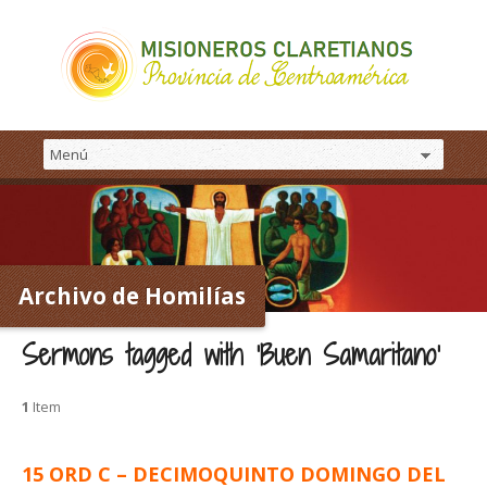
Archivo de Homilías
Sermons tagged with ‘Buen Samaritano’
1
Item
15 ORD C – DECIMOQUINTO DOMINGO DEL