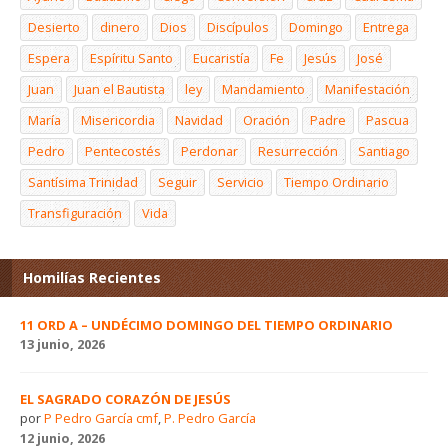
Desierto
dinero
Dios
Discípulos
Domingo
Entrega
Espera
Espíritu Santo
Eucaristía
Fe
Jesús
José
Juan
Juan el Bautista
ley
Mandamiento
Manifestación
María
Misericordia
Navidad
Oración
Padre
Pascua
Pedro
Pentecostés
Perdonar
Resurrección
Santiago
Santísima Trinidad
Seguir
Servicio
Tiempo Ordinario
Transfiguración
Vida
Homilías Recientes
11 ORD A – UNDÉCIMO DOMINGO DEL TIEMPO ORDINARIO
13 junio, 2026
EL SAGRADO CORAZÓN DE JESÚS
por
P Pedro García cmf
,
P. Pedro García
12 junio, 2026