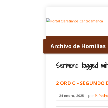
Inicio
Acerca de nosotros
Archivo de Homilías
Home
>
Archivo de Homilías
>
Tagged S
Sermons tagged wit
2 ORD C – SEGUNDO
24 enero, 2025
por
P. Pedro