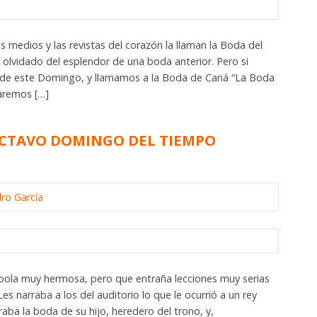
 medios y las revistas del corazón la llaman la Boda del
n olvidado del esplendor de una boda anterior. Pero si
de este Domingo, y llamamos a la Boda de Caná “La Boda
caremos […]
MOCTAVO DOMINGO DEL TIEMPO
dro García
bola muy hermosa, pero que entraña lecciones muy serias
Les narraba a los del auditorio lo que le ocurrió a un rey
ba la boda de su hijo, heredero del trono, y,