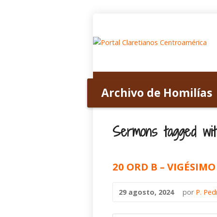
Inicio
Acerca de nosotros
Archivo de Homilías
Home
>
Archivo de Homilías
>
Tagged S
Sermons tagged wit
20 ORD B – VIGÉSI
29 agosto, 2024
por
P. Ped