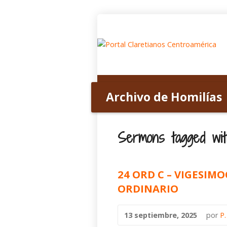
Inicio
Acerca de nosotros
Archivo de Homilías
Home
>
Archivo de Homilías
>
Tagged S
Sermons tagged wit
24 ORD C – VIGESI
ORDINARIO
13 septiembre, 2025
por
P.