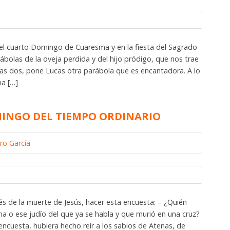
el cuarto Domingo de Cuaresma y en la fiesta del Sagrado
bolas de la oveja perdida y del hijo pródigo, que nos trae
 las dos, pone Lucas otra parábola que es encantadora. A lo
na […]
OMINGO DEL TIEMPO ORDINARIO
ro García
s de la muerte de Jesús, hacer esta encuesta: – ¿Quién
ma o ese judío del que ya se habla y que murió en una cruz?
encuesta, hubiera hecho reír a los sabios de Atenas, de