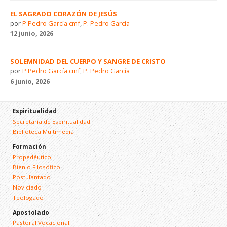
EL SAGRADO CORAZÓN DE JESÚS
por
P Pedro García cmf
,
P. Pedro García
12 junio, 2026
SOLEMNIDAD DEL CUERPO Y SANGRE DE CRISTO
por
P Pedro García cmf
,
P. Pedro García
6 junio, 2026
Espiritualidad
Secretaría de Espiritualidad
Biblioteca Multimedia
Formación
Propedéutico
Bienio Filosófico
Postulantado
Noviciado
Teologado
Apostolado
Pastoral Vocacional