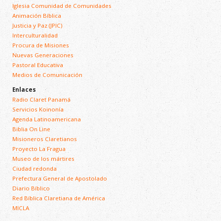
Iglesia Comunidad de Comunidades
Animación Bíblica
Justicia y Paz (JPIC)
Interculturalidad
Procura de Misiones
Nuevas Generaciones
Pastoral Educativa
Medios de Comunicación
Enlaces
Radio Claret Panamá
Servicios Koinonía
Agenda Latinoamericana
Biblia On Line
Misioneros Claretianos
Proyecto La Fragua
Museo de los mártires
Ciudad redonda
Prefectura General de Apostolado
Diario Bíblico
Red Bíblica Claretiana de América
MICLA