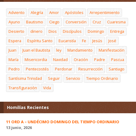
Adviento
Alegría
Amor
Apóstoles
Arrepentimiento
Ayuno
Bautismo
Ciego
Conversión
Cruz
Cuaresma
Desierto
dinero
Dios
Discípulos
Domingo
Entrega
Espera
Espíritu Santo
Eucaristía
Fe
Jesús
José
Juan
Juan el Bautista
ley
Mandamiento
Manifestación
María
Misericordia
Navidad
Oración
Padre
Pascua
Pedro
Pentecostés
Perdonar
Resurrección
Santiago
Santísima Trinidad
Seguir
Servicio
Tiempo Ordinario
Transfiguración
Vida
Homilías Recientes
11 ORD A – UNDÉCIMO DOMINGO DEL TIEMPO ORDINARIO
13 junio, 2026