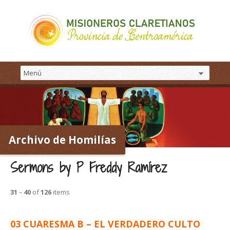
Archivo de Homilías
Sermons by P Freddy Ramírez
31
–
40
of
126
items
03 CUARESMA B – EL VERDADERO CULTO