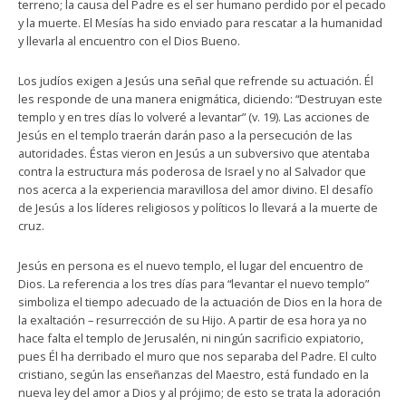
terreno; la causa del Padre es el ser humano perdido por el pecado
y la muerte. El Mesías ha sido enviado para rescatar a la humanidad
y llevarla al encuentro con el Dios Bueno.
Los judíos exigen a Jesús una señal que refrende su actuación. Él
les responde de una manera enigmática, diciendo: “Destruyan este
templo y en tres días lo volveré a levantar” (v. 19). Las acciones de
Jesús en el templo traerán darán paso a la persecución de las
autoridades. Éstas vieron en Jesús a un subversivo que atentaba
contra la estructura más poderosa de Israel y no al Salvador que
nos acerca a la experiencia maravillosa del amor divino. El desafío
de Jesús a los líderes religiosos y políticos lo llevará a la muerte de
cruz.
Jesús en persona es el nuevo templo, el lugar del encuentro de
Dios. La referencia a los tres días para “levantar el nuevo templo”
simboliza el tiempo adecuado de la actuación de Dios en la hora de
la exaltación – resurrección de su Hijo. A partir de esa hora ya no
hace falta el templo de Jerusalén, ni ningún sacrificio expiatorio,
pues Él ha derribado el muro que nos separaba del Padre. El culto
cristiano, según las enseñanzas del Maestro, está fundado en la
nueva ley del amor a Dios y al prójimo; de esto se trata la adoración