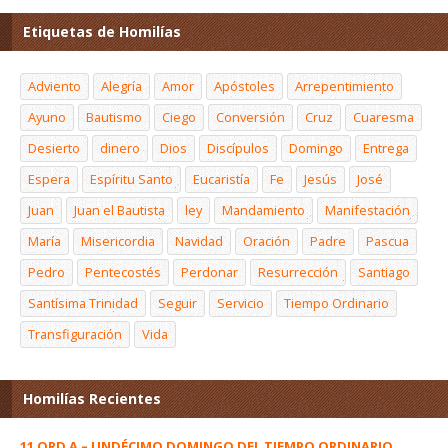
Etiquetas de Homilías
Adviento
Alegría
Amor
Apóstoles
Arrepentimiento
Ayuno
Bautismo
Ciego
Conversión
Cruz
Cuaresma
Desierto
dinero
Dios
Discípulos
Domingo
Entrega
Espera
Espíritu Santo
Eucaristía
Fe
Jesús
José
Juan
Juan el Bautista
ley
Mandamiento
Manifestación
María
Misericordia
Navidad
Oración
Padre
Pascua
Pedro
Pentecostés
Perdonar
Resurrección
Santiago
Santísima Trinidad
Seguir
Servicio
Tiempo Ordinario
Transfiguración
Vida
Homilías Recientes
11 ORD A – UNDÉCIMO DOMINGO DEL TIEMPO ORDINARIO