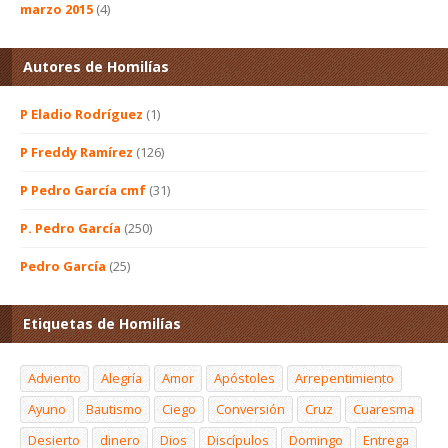
marzo 2015
(4)
Autores de Homilías
P Eladio Rodríguez
(1)
P Freddy Ramírez
(126)
P Pedro García cmf
(31)
P. Pedro García
(250)
Pedro García
(25)
Etiquetas de Homilías
Adviento
Alegría
Amor
Apóstoles
Arrepentimiento
Ayuno
Bautismo
Ciego
Conversión
Cruz
Cuaresma
Desierto
dinero
Dios
Discípulos
Domingo
Entrega