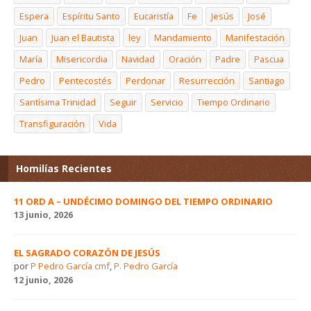
Espera
Espíritu Santo
Eucaristía
Fe
Jesús
José
Juan
Juan el Bautista
ley
Mandamiento
Manifestación
María
Misericordia
Navidad
Oración
Padre
Pascua
Pedro
Pentecostés
Perdonar
Resurrección
Santiago
Santísima Trinidad
Seguir
Servicio
Tiempo Ordinario
Transfiguración
Vida
Homilías Recientes
11 ORD A – UNDÉCIMO DOMINGO DEL TIEMPO ORDINARIO
13 junio, 2026
EL SAGRADO CORAZÓN DE JESÚS
por
P Pedro García cmf
,
P. Pedro García
12 junio, 2026