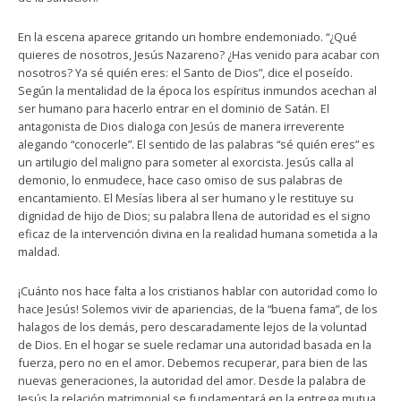
En la escena aparece gritando un hombre endemoniado. “¿Qué
quieres de nosotros, Jesús Nazareno? ¿Has venido para acabar con
nosotros? Ya sé quién eres: el Santo de Dios”, dice el poseído.
Según la mentalidad de la época los espíritus inmundos acechan al
ser humano para hacerlo entrar en el dominio de Satán. El
antagonista de Dios dialoga con Jesús de manera irreverente
alegando “conocerle”. El sentido de las palabras “sé quién eres” es
un artilugio del maligno para someter al exorcista. Jesús calla al
demonio, lo enmudece, hace caso omiso de sus palabras de
encantamiento. El Mesías libera al ser humano y le restituye su
dignidad de hijo de Dios; su palabra llena de autoridad es el signo
eficaz de la intervención divina en la realidad humana sometida a la
maldad.
¡Cuánto nos hace falta a los cristianos hablar con autoridad como lo
hace Jesús! Solemos vivir de apariencias, de la “buena fama”, de los
halagos de los demás, pero descaradamente lejos de la voluntad
de Dios. En el hogar se suele reclamar una autoridad basada en la
fuerza, pero no en el amor. Debemos recuperar, para bien de las
nuevas generaciones, la autoridad del amor. Desde la palabra de
Jesús la relación matrimonial se fundamentará en la entrega mutua,