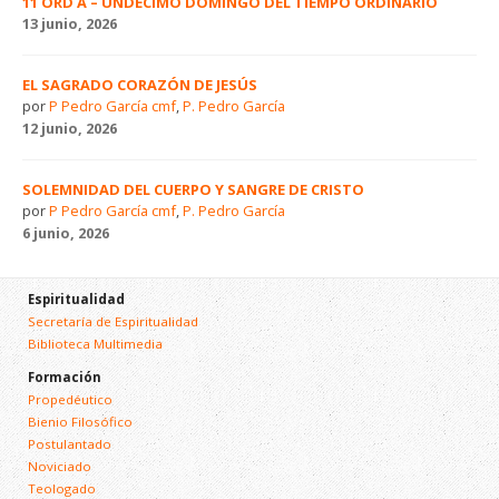
11 ORD A – UNDÉCIMO DOMINGO DEL TIEMPO ORDINARIO
13 junio, 2026
EL SAGRADO CORAZÓN DE JESÚS
por
P Pedro García cmf
,
P. Pedro García
12 junio, 2026
SOLEMNIDAD DEL CUERPO Y SANGRE DE CRISTO
por
P Pedro García cmf
,
P. Pedro García
6 junio, 2026
Espiritualidad
Secretaría de Espiritualidad
Biblioteca Multimedia
Formación
Propedéutico
Bienio Filosófico
Postulantado
Noviciado
Teologado