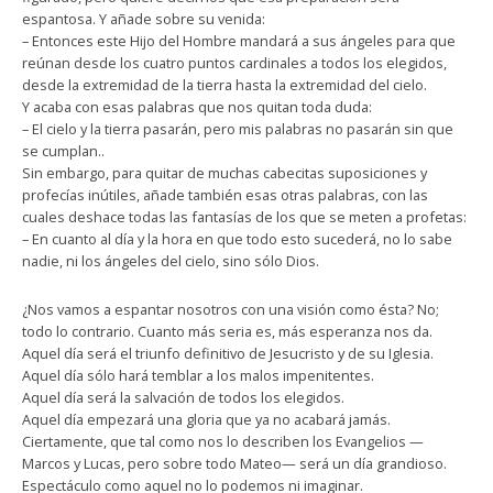
espantosa. Y añade sobre su venida:
– Entonces este Hijo del Hombre mandará a sus ángeles para que
reúnan desde los cuatro puntos cardinales a todos los elegidos,
desde la extremidad de la tierra hasta la extremidad del cielo.
Y acaba con esas palabras que nos quitan toda duda:
– El cielo y la tierra pasarán, pero mis palabras no pasarán sin que
se cumplan..
Sin embargo, para quitar de muchas cabecitas suposiciones y
profecías inútiles, añade también esas otras palabras, con las
cuales deshace todas las fantasías de los que se meten a profetas:
– En cuanto al día y la hora en que todo esto sucederá, no lo sabe
nadie, ni los ángeles del cielo, sino sólo Dios.
¿Nos vamos a espantar nosotros con una visión como ésta? No;
todo lo contrario. Cuanto más seria es, más esperanza nos da.
Aquel día será el triunfo definitivo de Jesucristo y de su Iglesia.
Aquel día sólo hará temblar a los malos impenitentes.
Aquel día será la salvación de todos los elegidos.
Aquel día empezará una gloria que ya no acabará jamás.
Ciertamente, que tal como nos lo describen los Evangelios —
Marcos y Lucas, pero sobre todo Mateo— será un día grandioso.
Espectáculo como aquel no lo podemos ni imaginar.