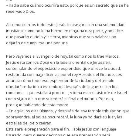
– nadie sabe cuándo ocurrirá esto, porque es un secreto que se ha
reservado Dios.
Al comunicarnos todo esto, Jesús lo asegura con una solemnidad
inusitada, como no lo ha hecho en ninguna otra parte, y nos dice
que pasarán el cielo y la tierra, mientras que sus palabras no
dejarán de cumplirse una por una.
Pero vayamos al Evangelio de hoy, tal como nos lo trae Marcos.
Jesús está con los Doce en la ladera oriental de Jerusalén,
contemplando el espectáculo espléndido que ofrece la ciudad,
restaurada con magnificencia por el rey Herodes el Grande. Les
anuncia cómo todo ese esplendor de la ciudad y del templo
quedará reducido a escombros después de la guerra con los
romanos —que estallará pronto—, y toma esta catástrofe de Israel
como signo de lo que sucederá al final del mundo. Por eso,
prosigue hablando de este modo:
– En aquellos días últimos, y después de esa terrible tribulación que
sobrevendrá, el sol se oscurecerá, la luna ya no dará su luz y las
estrellas del cielo caerán.
Ésta será la preparación para el fin. Habla Jesús con lenguaje
figurado, pero quiere decirnos que esa preparación será