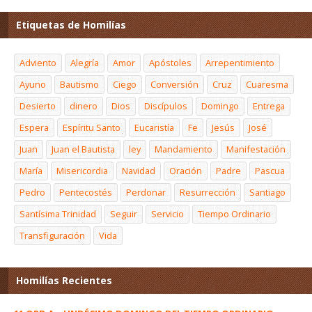
Etiquetas de Homilías
Adviento
Alegría
Amor
Apóstoles
Arrepentimiento
Ayuno
Bautismo
Ciego
Conversión
Cruz
Cuaresma
Desierto
dinero
Dios
Discípulos
Domingo
Entrega
Espera
Espíritu Santo
Eucaristía
Fe
Jesús
José
Juan
Juan el Bautista
ley
Mandamiento
Manifestación
María
Misericordia
Navidad
Oración
Padre
Pascua
Pedro
Pentecostés
Perdonar
Resurrección
Santiago
Santísima Trinidad
Seguir
Servicio
Tiempo Ordinario
Transfiguración
Vida
Homilías Recientes