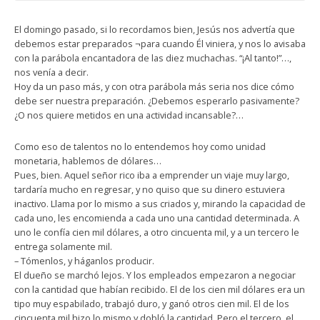
El domingo pasado, si lo recordamos bien, Jesús nos advertía que
debemos estar preparados ¬para cuando Él viniera, y nos lo avisaba
con la parábola encantadora de las diez muchachas. “¡Al tanto!”…,
nos venía a decir.
Hoy da un paso más, y con otra parábola más seria nos dice cómo
debe ser nuestra preparación. ¿Debemos esperarlo pasivamente?
¿O nos quiere metidos en una actividad incansable?…
Como eso de talentos no lo entendemos hoy como unidad
monetaria, hablemos de dólares…
Pues, bien. Aquel señor rico iba a emprender un viaje muy largo,
tardaría mucho en regresar, y no quiso que su dinero estuviera
inactivo. Llama por lo mismo a sus criados y, mirando la capacidad de
cada uno, les encomienda a cada uno una cantidad determinada. A
uno le confía cien mil dólares, a otro cincuenta mil, y a un tercero le
entrega solamente mil.
– Tómenlos, y háganlos producir.
El dueño se marchó lejos. Y los empleados empezaron a negociar
con la cantidad que habían recibido. El de los cien mil dólares era un
tipo muy espabilado, trabajó duro, y ganó otros cien mil. El de los
cincuenta mil hizo lo mismo y dobló la cantidad. Pero el tercero, el