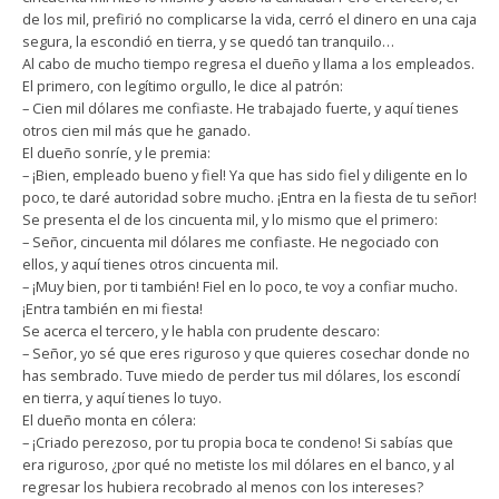
de los mil, prefirió no complicarse la vida, cerró el dinero en una caja
segura, la escondió en tierra, y se quedó tan tranquilo…
Al cabo de mucho tiempo regresa el dueño y llama a los empleados.
El primero, con legítimo orgullo, le dice al patrón:
– Cien mil dólares me confiaste. He trabajado fuerte, y aquí tienes
otros cien mil más que he ganado.
El dueño sonríe, y le premia:
– ¡Bien, empleado bueno y fiel! Ya que has sido fiel y diligente en lo
poco, te daré autoridad sobre mucho. ¡Entra en la fiesta de tu señor!
Se presenta el de los cincuenta mil, y lo mismo que el primero:
– Señor, cincuenta mil dólares me confiaste. He negociado con
ellos, y aquí tienes otros cincuenta mil.
– ¡Muy bien, por ti también! Fiel en lo poco, te voy a confiar mucho.
¡Entra también en mi fiesta!
Se acerca el tercero, y le habla con prudente descaro:
– Señor, yo sé que eres riguroso y que quieres cosechar donde no
has sembrado. Tuve miedo de perder tus mil dólares, los escondí
en tierra, y aquí tienes lo tuyo.
El dueño monta en cólera:
– ¡Criado perezoso, por tu propia boca te condeno! Si sabías que
era riguroso, ¿por qué no metiste los mil dólares en el banco, y al
regresar los hubiera recobrado al menos con los intereses?