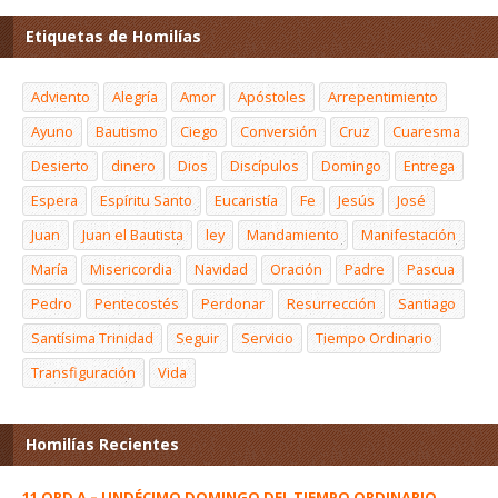
Etiquetas de Homilías
Adviento
Alegría
Amor
Apóstoles
Arrepentimiento
Ayuno
Bautismo
Ciego
Conversión
Cruz
Cuaresma
Desierto
dinero
Dios
Discípulos
Domingo
Entrega
Espera
Espíritu Santo
Eucaristía
Fe
Jesús
José
Juan
Juan el Bautista
ley
Mandamiento
Manifestación
María
Misericordia
Navidad
Oración
Padre
Pascua
Pedro
Pentecostés
Perdonar
Resurrección
Santiago
Santísima Trinidad
Seguir
Servicio
Tiempo Ordinario
Transfiguración
Vida
Homilías Recientes
11 ORD A – UNDÉCIMO DOMINGO DEL TIEMPO ORDINARIO