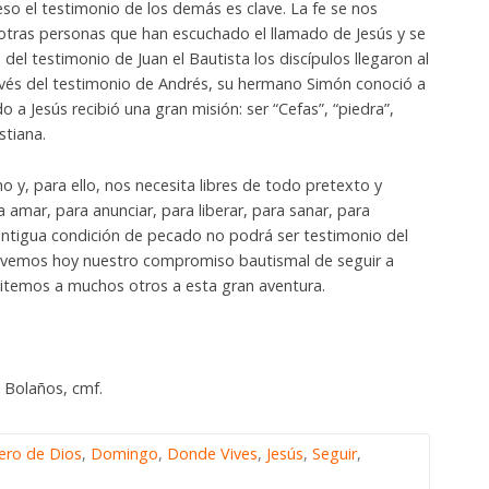
so el testimonio de los demás es clave. La fe se nos
 otras personas que han escuchado el llamado de Jesús y se
 del testimonio de Juan el Bautista los discípulos llegaron al
avés del testimonio de Andrés, su hermano Simón conoció a
o a Jesús recibió una gran misión: ser “Cefas”, “piedra”,
stiana.
ino y, para ello, nos necesita libres de todo pretexto y
a amar, para anunciar, para liberar, para sanar, para
 antigua condición de pecado no podrá ser testimonio del
novemos hoy nuestro compromiso bautismal de seguir a
nvitemos a muchos otros a esta gran aventura.
 Bolaños, cmf.
ero de Dios
,
Domingo
,
Donde Vives
,
Jesús
,
Seguir
,