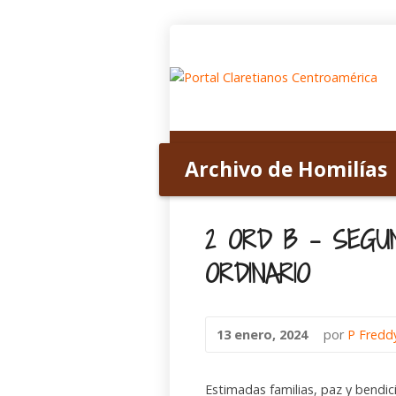
Inicio
Acerca de nosotros
Archivo de Homilías
Home
>
Archivo de Homilías
>
View Ser
2 ORD B – SEGU
ORDINARIO
13 enero, 2024
por
P Fredd
Estimadas familias, paz y bendi