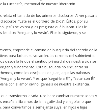
 la Eucaristía, memorial de nuestra liberación.
s relata el llamado de los primeros discípulos. Al ver pasar a
 discípulos: “Este es el Cordero de Dios”. Éstos, por su
ino, Jesús se voltea y les pregunta qué buscan. Ellos le
les dice: “Vengan y lo verán”. Ellos lo siguieron, y se
miento, emprende el camino de búsqueda del sentido de la
tivos para luchar, su vocación, las razones del sufrimiento,
mos desde la fe que el sentido primordial de nuestra vida se
o origen y fundamento. Esta búsqueda no encuentra su
chemos, como los discípulos de Juan, aquellas palabras
engan y lo verán”. Y es que “seguirle a Él” y “estar con Él”
lena con el amor divino, génesis de nuestra existencia.
a que transforma la vida. Nos hace cambiar nuestras ideas y
Nos enseña a librarnos de la negatividad y el egoísmo que
 para convertirnos a semejanza suya, en hijos e hijas