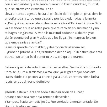
con el esplendor que la gente quiere: un Cristo vanidoso, triunfal,
que se atreva con el mismo Dios?
Lleva entonces a Jesús hasta el pináculo del Templo en Jerusalén, le
enseña toda la turba que discurre por las explanadas, y le invita:
– ¿Por qué no te tiras abajo desde esta altura? Está escrito que Dios
va a mandar a sus ángeles para que te recojan en sus manos y no
te hagas ningún mal. Al verlo la multitud, todos te alabarán y se
darán cuenta del gran Mesías que les llega. ¿Te imaginas lo bien
que empezarías a actuar?…
Jesús responde con frialdad, y desconcierta al enemigo:
– ¿Poner a prueba a Dios, tirándome desde aquí? Tú sabes que está
escrito: No tentarás al Señor tu Dios. ¡No quiero tirarme!
Satanás queda derrotado en los tres asaltos. Se marcha noqueado.
Pero se la jura a sí mismo: ¡Calma, que ya llegará mejor ocasión!…
Lucas alude a la pasión: al Huerto y a la Cruz. Veremos cómo lucha
Jesús en aquel round definitivo
¿Dónde está la fuerza de toda esta narración de Lucas?
Satanás no hacía comedia: tentaba de verdad.
Y tampoco hacía comedia Jesús. Fue verdaderamente tentado. Se
vio precisado a escoger.