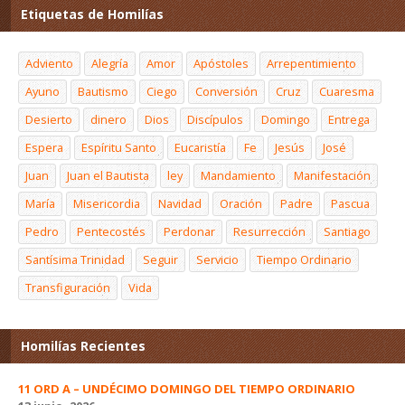
Etiquetas de Homilías
Adviento
Alegría
Amor
Apóstoles
Arrepentimiento
Ayuno
Bautismo
Ciego
Conversión
Cruz
Cuaresma
Desierto
dinero
Dios
Discípulos
Domingo
Entrega
Espera
Espíritu Santo
Eucaristía
Fe
Jesús
José
Juan
Juan el Bautista
ley
Mandamiento
Manifestación
María
Misericordia
Navidad
Oración
Padre
Pascua
Pedro
Pentecostés
Perdonar
Resurrección
Santiago
Santísima Trinidad
Seguir
Servicio
Tiempo Ordinario
Transfiguración
Vida
Homilías Recientes
11 ORD A – UNDÉCIMO DOMINGO DEL TIEMPO ORDINARIO