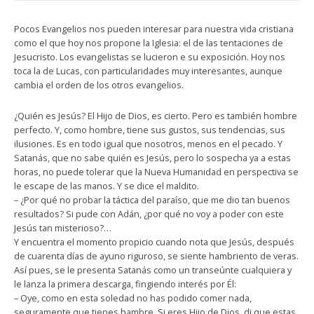
Pocos Evangelios nos pueden interesar para nuestra vida cristiana
como el que hoy nos propone la Iglesia: el de las tentaciones de
Jesucristo. Los evangelistas se lucieron e su exposición. Hoy nos
toca la de Lucas, con particularidades muy interesantes, aunque
cambia el orden de los otros evangelios.
¿Quién es Jesús? El Hijo de Dios, es cierto. Pero es también hombre
perfecto. Y, como hombre, tiene sus gustos, sus tendencias, sus
ilusiones. Es en todo igual que nosotros, menos en el pecado. Y
Satanás, que no sabe quién es Jesús, pero lo sospecha ya a estas
horas, no puede tolerar que la Nueva Humanidad en perspectiva se
le escape de las manos. Y se dice el maldito.
– ¿Por qué no probar la táctica del paraíso, que me dio tan buenos
resultados? Si pude con Adán, ¿por qué no voy a poder con este
Jesús tan misterioso?…
Y encuentra el momento propicio cuando nota que Jesús, después
de cuarenta días de ayuno riguroso, se siente hambriento de veras.
Así pues, se le presenta Satanás como un transeúnte cualquiera y
le lanza la primera descarga, fingiendo interés por Él:
– Oye, como en esta soledad no has podido comer nada,
seguramente que tienes hambre. Si eres Hijo de Dios, di que estas