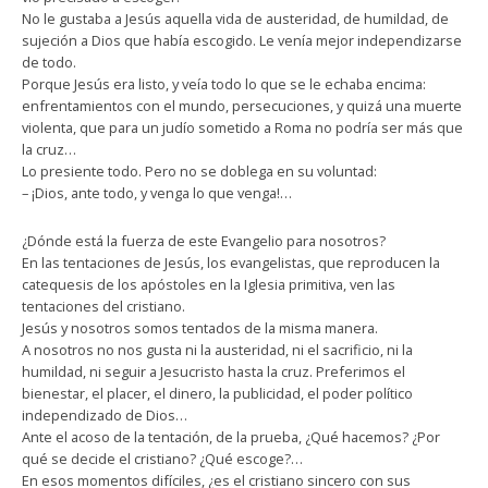
No le gustaba a Jesús aquella vida de austeridad, de humildad, de
sujeción a Dios que había escogido. Le venía mejor independizarse
de todo.
Porque Jesús era listo, y veía todo lo que se le echaba encima:
enfrentamientos con el mundo, persecuciones, y quizá una muerte
violenta, que para un judío sometido a Roma no podría ser más que
la cruz…
Lo presiente todo. Pero no se doblega en su voluntad:
– ¡Dios, ante todo, y venga lo que venga!…
¿Dónde está la fuerza de este Evangelio para nosotros?
En las tentaciones de Jesús, los evangelistas, que reproducen la
catequesis de los apóstoles en la Iglesia primitiva, ven las
tentaciones del cristiano.
Jesús y nosotros somos tentados de la misma manera.
A nosotros no nos gusta ni la austeridad, ni el sacrificio, ni la
humildad, ni seguir a Jesucristo hasta la cruz. Preferimos el
bienestar, el placer, el dinero, la publicidad, el poder político
independizado de Dios…
Ante el acoso de la tentación, de la prueba, ¿Qué hacemos? ¿Por
qué se decide el cristiano? ¿Qué escoge?…
En esos momentos difíciles, ¿es el cristiano sincero con sus