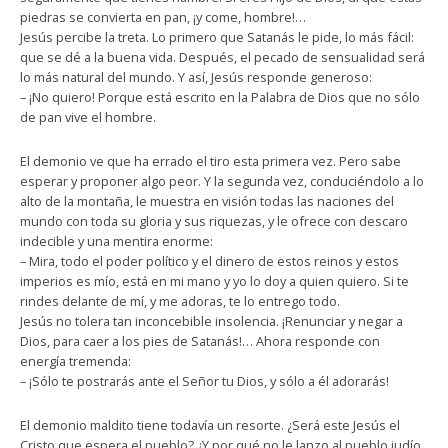
piedras se convierta en pan, ¡y come, hombre!…
Jesús percibe la treta. Lo primero que Satanás le pide, lo más fácil:
que se dé a la buena vida. Después, el pecado de sensualidad será
lo más natural del mundo. Y así, Jesús responde generoso:
– ¡No quiero! Porque está escrito en la Palabra de Dios que no sólo
de pan vive el hombre.
El demonio ve que ha errado el tiro esta primera vez. Pero sabe
esperar y proponer algo peor. Y la segunda vez, conduciéndolo a lo
alto de la montaña, le muestra en visión todas las naciones del
mundo con toda su gloria y sus riquezas, y le ofrece con descaro
indecible y una mentira enorme:
– Mira, todo el poder político y el dinero de estos reinos y estos
imperios es mío, está en mi mano y yo lo doy a quien quiero. Si te
rindes delante de mí, y me adoras, te lo entrego todo.
Jesús no tolera tan inconcebible insolencia. ¡Renunciar y negar a
Dios, para caer a los pies de Satanás!… Ahora responde con
energía tremenda:
– ¡Sólo te postrarás ante el Señor tu Dios, y sólo a él adorarás!
El demonio maldito tiene todavía un resorte. ¿Será este Jesús el
Cristo que espera el pueblo? ¿Y por qué no le lanzo al pueblo judío