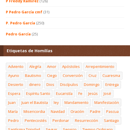
P Freddy Ramírez
(126)
P Pedro García cmf
(31)
P. Pedro García
(250)
Pedro García
(25)
Etiquetas de Homilías
Adviento
Alegría
Amor
Apóstoles
Arrepentimiento
Ayuno
Bautismo
Ciego
Conversión
Cruz
Cuaresma
Desierto
dinero
Dios
Discípulos
Domingo
Entrega
Espera
Espíritu Santo
Eucaristía
Fe
Jesús
José
Juan
Juan el Bautista
ley
Mandamiento
Manifestación
María
Misericordia
Navidad
Oración
Padre
Pascua
Pedro
Pentecostés
Perdonar
Resurrección
Santiago
Santísima Trinidad
Seguir
Servicio
Tiempo Ordinario