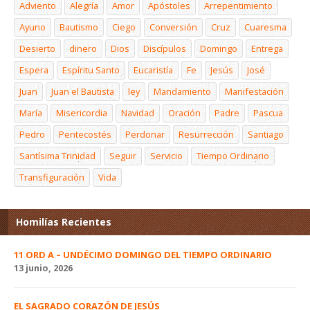
Adviento
Alegría
Amor
Apóstoles
Arrepentimiento
Ayuno
Bautismo
Ciego
Conversión
Cruz
Cuaresma
Desierto
dinero
Dios
Discípulos
Domingo
Entrega
Espera
Espíritu Santo
Eucaristía
Fe
Jesús
José
Juan
Juan el Bautista
ley
Mandamiento
Manifestación
María
Misericordia
Navidad
Oración
Padre
Pascua
Pedro
Pentecostés
Perdonar
Resurrección
Santiago
Santísima Trinidad
Seguir
Servicio
Tiempo Ordinario
Transfiguración
Vida
Homilías Recientes
11 ORD A – UNDÉCIMO DOMINGO DEL TIEMPO ORDINARIO
13 junio, 2026
EL SAGRADO CORAZÓN DE JESÚS